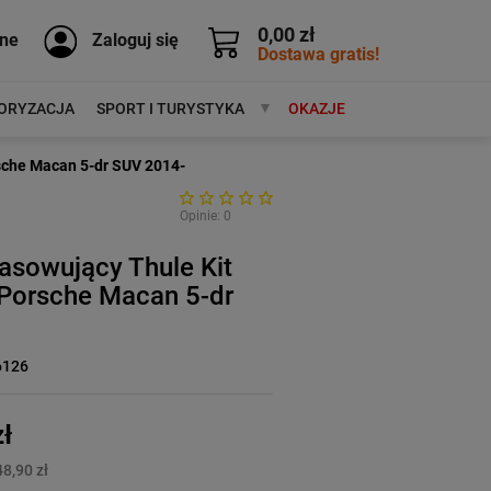
0,00 zł
ne
Zaloguj się
Dostawa gratis!
ORYZACJA
SPORT I TURYSTYKA
MARKI
OKAZJE
sche Macan 5-dr SUV 2014-
Opinie: 0
asowujący Thule Kit
Porsche Macan 5-dr
6126
ł
8,90 zł