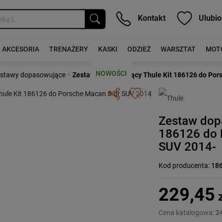
Kontakt
Ulubio
AKCESORIA
TRENAŻERY
KASKI
ODZIEŻ
WARSZTAT
MOT
NOWOŚCI
›
stawy dopasowujące
Zestaw dopasowujący Thule Kit 186126 do Por
Następny
Zestaw dop
186126 do 
SUV 2014-
Kod producenta:
18
229,45
z
Cena katalogowa:
24