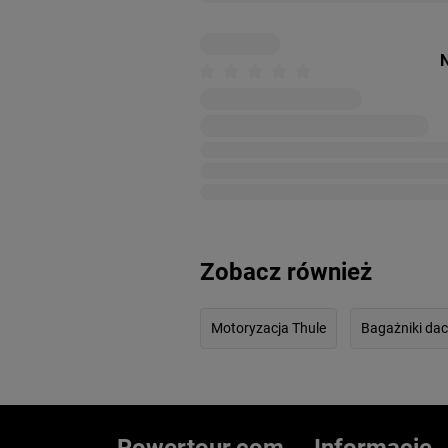
N
Zobacz również
Motoryzacja Thule
Bagażniki da
Rowertour.com
Informacje