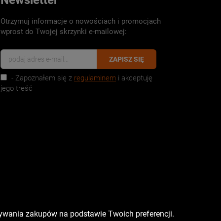
Otrzymuj informacje o nowościach i promocjach
wprost do Twojej skrzynki e-mailowej:
ZAPISZ SIĘ
- Zapoznałem się z
regulaminem
i akceptuję
jego treść
nywania zakupów na podstawie Twoich preferencji.