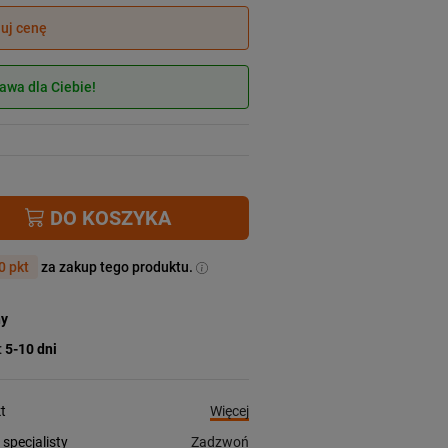
juj cenę
wa dla Ciebie!
DO KOSZYKA
0 pkt
za zakup tego produktu.
ny
:
5-10 dni
Więcej
t
Zadzwoń
pecjalisty