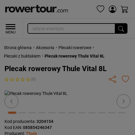
›
›
›
Strona główna
Akcesoria
Plecaki rowerowe
›
Plecaki z bukłakiem
Plecak rowerowy Thule Vital 8L
Plecak rowerowy Thule Vital 8L
(0)
Previous
Next
Kod producenta:
3204154
Kod EAN:
085854246347
Producent:
Thule