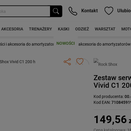
Kontakt
Ulubio
AKCESORIA
TRENAŻERY
KASKI
ODZIEŻ
WARSZTAT
MOT
NOWOŚCI
›
ści i akcesoria do amortyzatorów
Części i akcesoria do amortyzatorów
Następny
Zestaw ser
Vivid C1 20
Kod producenta:
00.
Kod EAN:
71084591
149,56
z
Cena katalogowa:
18