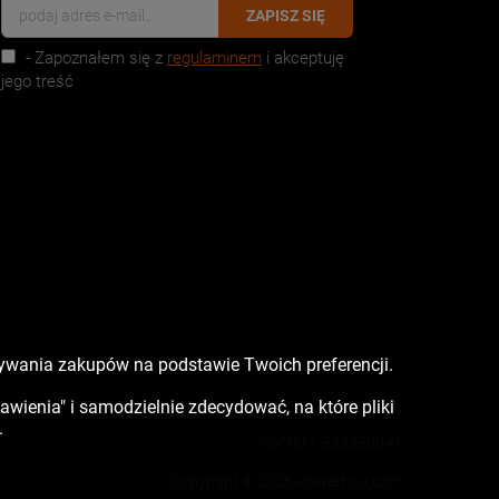
ZAPISZ SIĘ
- Zapoznałem się z
regulaminem
i akceptuję
jego treść
nywania zakupów na podstawie Twoich preferencji.
tawienia" i samodzielnie zdecydować, na które pliki
.
Kontakt:
523350041
Copyright © 2026 Rowertour.com