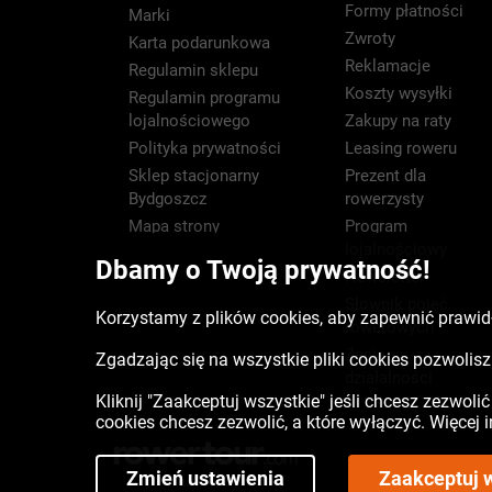
Formy płatności
Marki
Zwroty
Karta podarunkowa
Reklamacje
Regulamin sklepu
Koszty wysyłki
Regulamin programu
lojalnościowego
Zakupy na raty
Polityka prywatności
Leasing roweru
Sklep stacjonarny
Prezent dla
Bydgoszcz
rowerzysty
Mapa strony
Program
lojalnościowy
Dbamy o Twoją prywatność!
Newsletter
Słownik pojęć
Korzystamy z plików cookies, aby zapewnić prawidł
rowerowych
Zasięg
Zgadzając się na wszystkie pliki cookies pozwoli
działalności
Kliknij "Zaakceptuj wszystkie" jeśli chcesz zezwoli
cookies chcesz zezwolić, a które wyłączyć. Więcej
Zmień ustawienia
Zaakceptuj 