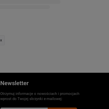
ox
Newsletter
Otrzymuj informacje o nowościach i promocjach
wprost do Twojej skrzynki e-mailowej: