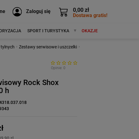
0,00 zł
ne
Zaloguj się
Dostawa gratis!
ORYZACJA
SPORT I TURYSTYKA
MARKI
OKAZJE
›
›
 tylnych
Zestawy serwisowe i uszczelki
Opinie: 0
wisowy Rock Shox
0 h
4318.037.018
9343
ł
9,90 zł