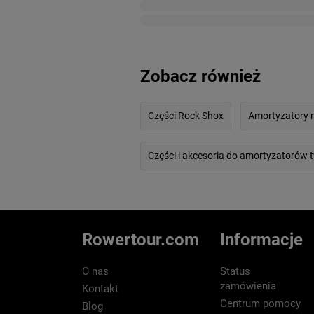
Zobacz również
Części Rock Shox
Amortyzatory 
Części i akcesoria do amortyzatorów 
Rowertour.com
Informacje
O nas
Status
zamówienia
Kontakt
Centrum pomocy
Blog