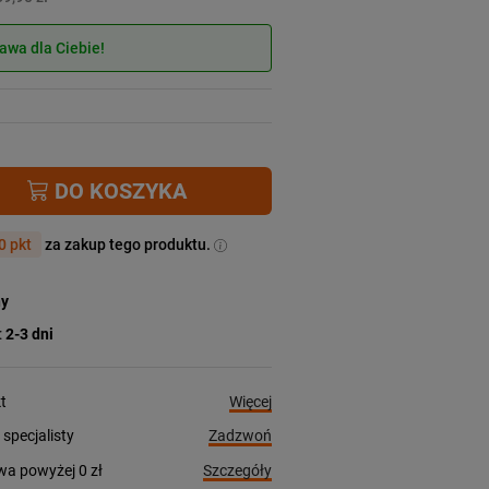
wa dla Ciebie!
DO KOSZYKA
0 pkt
za zakup tego produktu.
ny
:
2-3 dni
Więcej
t
Zadzwoń
pecjalisty
Szczegóły
a powyżej 0 zł