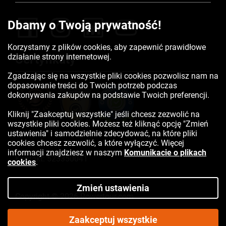
Dbamy o Twoją prywatność!
Korzystamy z plików cookies, aby zapewnić prawidłowe
działanie strony internetowej.
Certyfikaty
Zgadzając się na wszystkie pliki cookies pozwolisz nam na
dopasowanie treści do Twoich potrzeb podczas
dokonywania zakupów na podstawie Twoich preferencji.
Kliknij "Zaakceptuj wszystkie" jeśli chcesz zezwolić na
wszystkie pliki cookies. Możesz też kliknąć opcję "Zmień
ustawienia" i samodzielnie zdecydować, na które pliki
cookies chcesz zezwolić, a które wyłączyć. Więcej
informacji znajdziesz w naszym
Komunikacie o plikach
Kontakt:
523350041
cookies
.
Zmień ustawienia
Copyright © 2026 Rowertour.com
Internetowy sklep rowerowy
Zaakceptuj wszystkie