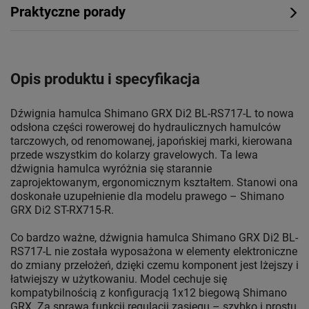
Praktyczne porady
Opis produktu i specyfikacja
Dźwignia hamulca Shimano GRX Di2 BL-RS717-L to nowa
odsłona części rowerowej do hydraulicznych hamulców
tarczowych, od renomowanej, japońskiej marki, kierowana
przede wszystkim do kolarzy gravelowych. Ta lewa
dźwignia hamulca wyróżnia się starannie
zaprojektowanym, ergonomicznym kształtem. Stanowi ona
doskonałe uzupełnienie dla modelu prawego – Shimano
GRX Di2 ST-RX715-R.
Co bardzo ważne, dźwignia hamulca Shimano GRX Di2 BL-
RS717-L nie została wyposażona w elementy elektroniczne
do zmiany przełożeń, dzięki czemu komponent jest lżejszy i
łatwiejszy w użytkowaniu. Model cechuje się
kompatybilnością z konfiguracją 1x12 biegową Shimano
GRX. Za sprawą funkcji regulacji zasięgu – szybko i prostu