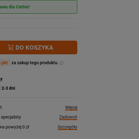
wa dla Ciebie!
DO KOSZYKA
 pkt
za zakup tego produktu.
ny
:
2-3 dni
Więcej
t
Zadzwoń
pecjalisty
Szczegóły
a powyżej 0 zł