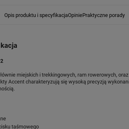
Opis produktu i specyfikacja
Opinie
Praktyczne porady
ikacja
 2
ównie miejskich i trekkingowych, ram rowerowych, oraz 
ty Accent charakteryzują się wysoką precyzją wykonania
nością.
zne
cisku taśmowego