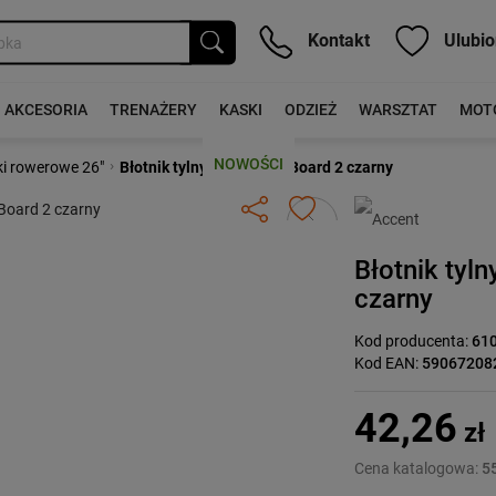
Kontakt
Ulubio
AKCESORIA
TRENAŻERY
KASKI
ODZIEŻ
WARSZTAT
MOT
NOWOŚCI
›
ki rowerowe 26"
Błotnik tylny Accent Dry Board 2 czarny
Następny
Błotnik tyl
czarny
Kod producenta:
61
Kod EAN:
59067208
42,26
zł
Cena katalogowa:
55