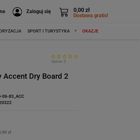
0,00 zł
ne
Zaloguj się
Dostawa gratis!
ORYZACJA
SPORT I TURYSTYKA
MARKI
OKAZJE
Opinie: 0
ny Accent Dry Board 2
0-06-83_ACC
20322
,90 zł