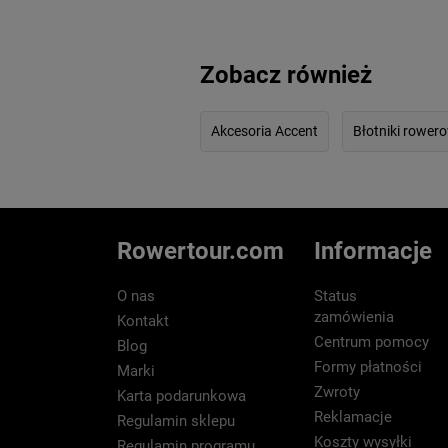
Zobacz również
Akcesoria Accent
Błotniki rower
Rowertour.com
Informacje
O nas
Status
zamówienia
Kontakt
Centrum pomocy
Blog
Formy płatności
Marki
Zwroty
Karta podarunkowa
Reklamacje
Regulamin sklepu
Koszty wysyłki
Regulamin programu