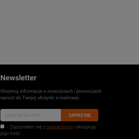
Newsletter
Otrzymuj informacje o nowościach i promocjach
wprost do Twojej skrzynki e-mailowej:
ZAPISZ SIĘ
- Zapoznałem się z
regulaminem
i akceptuję
jego treść