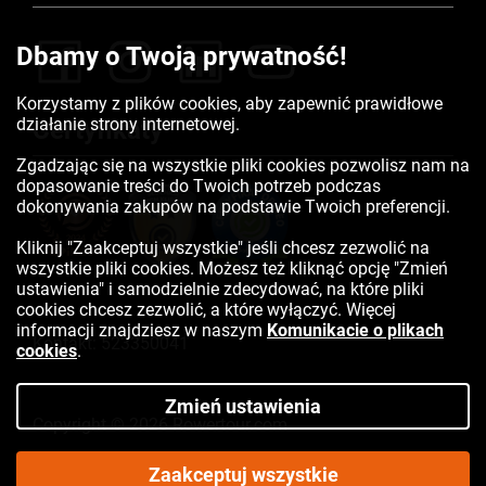
Dbamy o Twoją prywatność!
Korzystamy z plików cookies, aby zapewnić prawidłowe
działanie strony internetowej.
Certyfikaty
Zgadzając się na wszystkie pliki cookies pozwolisz nam na
dopasowanie treści do Twoich potrzeb podczas
dokonywania zakupów na podstawie Twoich preferencji.
Kliknij "Zaakceptuj wszystkie" jeśli chcesz zezwolić na
wszystkie pliki cookies. Możesz też kliknąć opcję "Zmień
ustawienia" i samodzielnie zdecydować, na które pliki
cookies chcesz zezwolić, a które wyłączyć. Więcej
informacji znajdziesz w naszym
Komunikacie o plikach
Kontakt:
523350041
cookies
.
Zmień ustawienia
Copyright © 2026 Rowertour.com
Internetowy sklep rowerowy
Zaakceptuj wszystkie