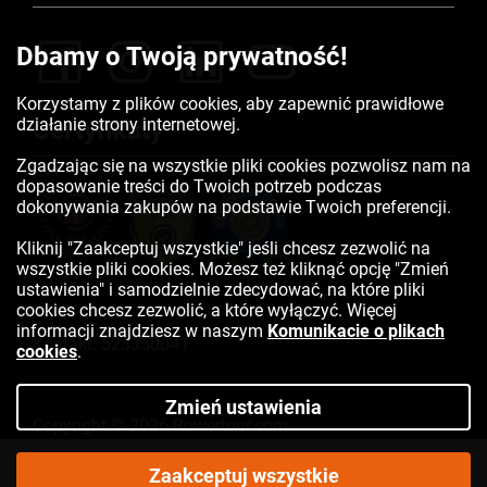
Dbamy o Twoją prywatność!
Korzystamy z plików cookies, aby zapewnić prawidłowe
działanie strony internetowej.
Certyfikaty
Zgadzając się na wszystkie pliki cookies pozwolisz nam na
dopasowanie treści do Twoich potrzeb podczas
dokonywania zakupów na podstawie Twoich preferencji.
Kliknij "Zaakceptuj wszystkie" jeśli chcesz zezwolić na
wszystkie pliki cookies. Możesz też kliknąć opcję "Zmień
ustawienia" i samodzielnie zdecydować, na które pliki
cookies chcesz zezwolić, a które wyłączyć. Więcej
informacji znajdziesz w naszym
Komunikacie o plikach
Kontakt:
523350041
cookies
.
Zmień ustawienia
Copyright © 2026 Rowertour.com
Internetowy sklep rowerowy
1999,63
Zaakceptuj wszystkie
DO KOSZYKA
zł