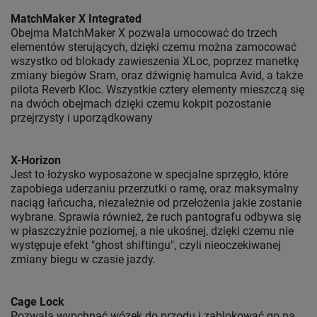
MatchMaker X Integrated
Obejma MatchMaker X pozwala umocować do trzech
elementów sterujących, dzięki czemu można zamocować
wszystko od blokady zawieszenia XLoc, poprzez manetkę
zmiany biegów Sram, oraz dźwignię hamulca Avid, a także
pilota Reverb Kloc. Wszystkie cztery elementy mieszczą się
na dwóch obejmach dzięki czemu kokpit pozostanie
przejrzysty i uporządkowany
X-Horizon
Jest to łożysko wyposażone w specjalne sprzęgło, które
zapobiega uderzaniu przerzutki o ramę, oraz maksymalny
naciąg łańcucha, niezależnie od przełożenia jakie zostanie
wybrane. Sprawia również, że ruch pantografu odbywa się
w płaszczyźnie poziomej, a nie ukośnej, dzięki czemu nie
występuje efekt "ghost shiftingu", czyli nieoczekiwanej
zmiany biegu w czasie jazdy.
Cage Lock
Pozwala wypchnąć wózek do przodu i zablokować go na