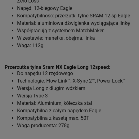
Zero Loss
Napęd: 12-biegowy Eagle
Kompatybilność: przerzutki tylne SRAM 12-sp Eagle
Materiał: aluminiowa dźwigienka wyciągająca linkę
Współpracują z systemem MatchMaker
W zestawie: manetka, obejma, linka
Waga: 112g
Przerzutka tylna Sram NX Eagle Long 12speed:
Do napędu 12 rzędowego
Technologie: Flow Link™, X-Sync 2™, Power Lock™
Wersja Long z długim wózkiem
Wersja Type 3
Materiał: Aluminium, kółeczka stal
Kompatybilna z całym napędem Eagle
Kompatybilna z kasetą max. 50T
Waga producenta: 278g