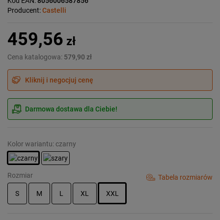
Kod EAN:
8056006587856
Producent:
Castelli
459,56
zł
Cena katalogowa:
579,90 zł
Kliknij i negocjuj cenę
Darmowa dostawa dla Ciebie!
Kolor wariantu: czarny
Rozmiar
Tabela rozmiarów
S
M
L
XL
XXL