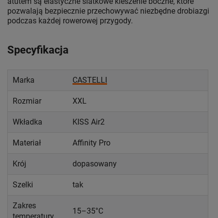
atutem są elastyczne siatkowe kieszenie boczne, które
pozwalają bezpiecznie przechowywać niezbędne drobiazgi
podczas każdej rowerowej przygody.
Specyfikacja
Marka
CASTELLI
Rozmiar
XXL
Wkładka
KISS Air2
Materiał
Affinity Pro
Krój
dopasowany
Szelki
tak
Zakres
15–35°C
temperatury