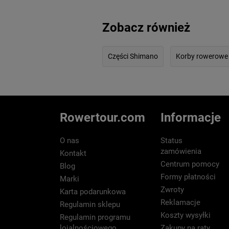
Zobacz również
Części Shimano
Korby rowerowe
Rowertour.com
Informacje
O nas
Status
zamówienia
Kontakt
Centrum pomocy
Blog
Formy płatności
Marki
Zwroty
Karta podarunkowa
Reklamacje
Regulamin sklepu
Koszty wysyłki
Regulamin programu
lojalnościowego
Zakupy na raty