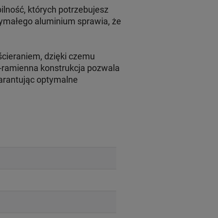
lność, których potrzebujesz
zymałego aluminium sprawia, że
cieraniem, dzięki czemu
4-ramienna konstrukcja pozwala
warantując optymalne