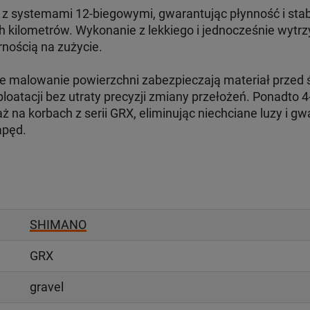
z systemami 12-biegowymi, gwarantując płynność i stabi
 kilometrów. Wykonanie z lekkiego i jednocześnie wytr
nością na zużycie.
 malowanie powierzchni zabezpieczają materiał przed ś
loatacji bez utraty precyzji zmiany przełożeń. Ponadto 
ż na korbach z serii GRX, eliminując niechciane luzy i g
apęd.
SHIMANO
GRX
gravel