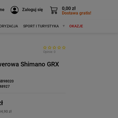
0,00 zł
ne
Zaloguj się
Dostawa gratis!
ORYZACJA
SPORT I TURYSTYKA
MARKI
OKAZJE
Opinie: 0
werowa Shimano GRX
SB98020
48927
ł
4,90 zł