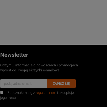
Newsletter
Otrzymuj informacje o nowościach i promocjach
wprost do Twojej skrzynki e-mailowej:
ZAPISZ SIĘ
- Zapoznałem się z
regulaminem
i akceptuję
jego treść