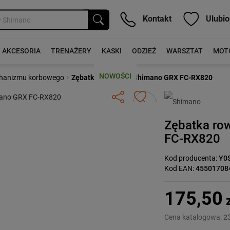
Kontakt
Ulubio
AKCESORIA
TRENAŻERY
KASKI
ODZIEŻ
WARSZTAT
MOT
NOWOŚCI
›
chanizmu korbowego
Zębatka rowerowa Shimano GRX FC-RX820
Następny
Zębatka ro
FC-RX820
Kod producenta:
Y0
Kod EAN:
45501708
175,50
z
Cena katalogowa:
23