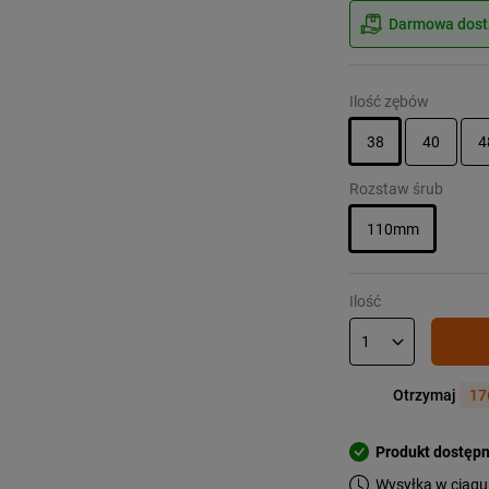
Darmowa dosta
Ilość zębów
38
40
4
Rozstaw śrub
110mm
Ilość
Otrzymaj
17
Produkt dostęp
Wysyłka w ciągu