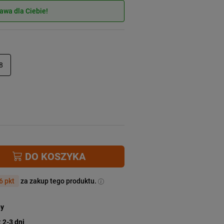
wa dla Ciebie!
8
DO KOSZYKA
6 pkt
za zakup tego produktu.
ny
:
2-3 dni