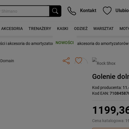
Kontakt
Ulubio
AKCESORIA
TRENAŻERY
KASKI
ODZIEŻ
WARSZTAT
MOT
NOWOŚCI
›
ści i akcesoria do amortyzatorów
Części i akcesoria do amortyzatorów
Następny
Golenie do
Kod producenta:
11.
Kod EAN:
71084587
1199,3
Cena katalogowa:
1