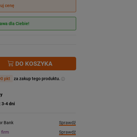
juj cenę
wa dla Ciebie!
DO KOSZYKA
0 pkt
za zakup tego produktu.
ny
:
3-4 dni
Sprawdź
ior Bank
Sprawdź
a firm