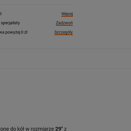
Więcej
t
Zadzwoń
pecjalisty
Szczegóły
a powyżej 0 zł
zone do kół w rozmiarze
29"
z