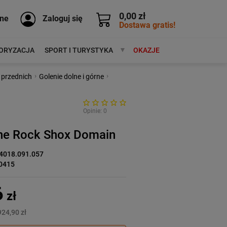
0,00 zł
ne
Zaloguj się
Dostawa gratis!
ORYZACJA
SPORT I TURYSTYKA
MARKI
OKAZJE
›
›
 przednich
Golenie dolne i górne
Opinie: 0
lne Rock Shox Domain
4018.091.057
0415
6
zł
924,90 zł