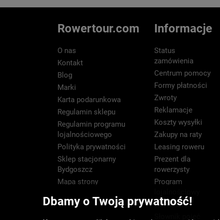
Rowertour.com
Informacje
O nas
Status
zamówienia
Kontakt
Centrum pomocy
Blog
Formy płatności
Marki
Zwroty
Karta podarunkowa
Reklamacje
Regulamin sklepu
Koszty wysyłki
Regulamin programu
lojalnościowego
Zakupy na raty
Polityka prywatności
Leasing roweru
Sklep stacjonarny
Prezent dla
Bydgoszcz
rowerzysty
Mapa strony
Program
lojalnościowy
Dbamy o Twoją prywatność!
Newsletter
Słownik pojęć