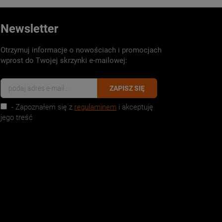
Newsletter
Otrzymuj informacje o nowościach i promocjach
wprost do Twojej skrzynki e-mailowej:
ZAPISZ SIĘ
- Zapoznałem się z
regulaminem
i akceptuję
jego treść