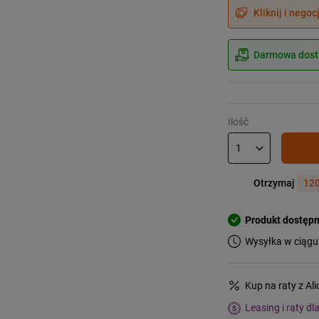
Kliknij i negoc
Darmowa dosta
Ilość
Otrzymaj
120
Produkt dostęp
Wysyłka w ciągu
Kup na raty z Al
Leasing i raty dl