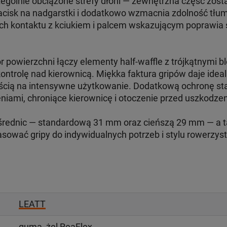
zególnie obciążone strefy dłoni — zewnętrzna część zo
nacisk na nadgarstki i dodatkowo wzmacnia zdolność tłum
ach kontaktu z kciukiem i palcem wskazującym poprawia 
 powierzchni łączy elementy half-waffle z trójkątnymi b
kontrolę nad kierownicą. Miękka faktura gripów daje id
ością na intensywne użytkowanie. Dodatkową ochronę 
niami, chroniące kierownicę i otoczenie przed uszkodze
średnic — standardową 31 mm oraz cieńszą 29 mm — a t
sować gripy do indywidualnych potrzeb i stylu rowerzyst
LEATT
guma, żel ReaFlex