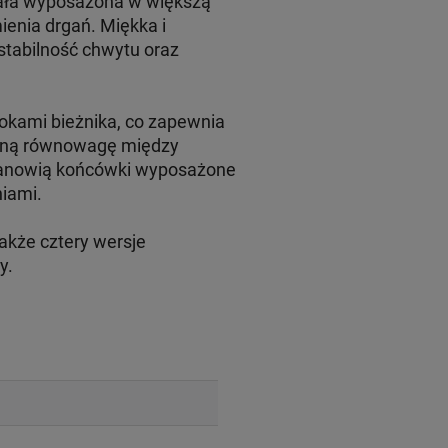
stała wyposażona w większą
ienia drgań. Miękka i
stabilność chwytu oraz
lokami bieżnika, co zapewnia
ealną równowagę między
stanowią końcówki wyposażone
niami.
akże cztery wersje
y.