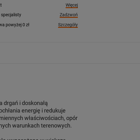
Więcej
t
Zadzwoń
pecjalisty
Szczegóły
a powyżej 0 zł
a drgań i doskonałą
ochłania energię i redukuje
zmiennych właściwościach, opór
udnych warunkach terenowych.