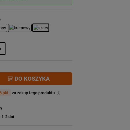
y
m
DO KOSZYKA
6 pkt
za zakup tego produktu.
ny
:
1-2 dni