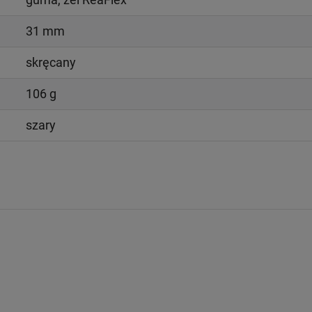
31 mm
skręcany
106 g
szary