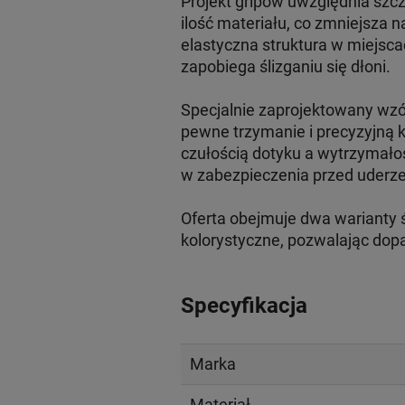
Projekt gripów uwzględnia szc
ilość materiału, co zmniejsza 
elastyczna struktura w miejsc
zapobiega ślizganiu się dłoni.
Specjalnie zaprojektowany wzór
pewne trzymanie i precyzyjną 
czułością dotyku a wytrzymał
w zabezpieczenia przed uderze
Oferta obejmuje dwa warianty 
kolorystyczne, pozwalając dopa
Specyfikacja
Marka
Materiał