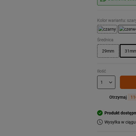
Kolor wariantu: szar
Średnica
29mm
31m
Ilość
Otrzymaj
11
Produkt dostęp
Wysyłka w ciągu