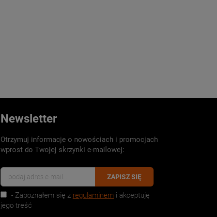
Newsletter
Otrzymuj informacje o nowościach i promocjach
wprost do Twojej skrzynki e-mailowej:
ZAPISZ SIĘ
- Zapoznałem się z
regulaminem
i akceptuję
jego treść