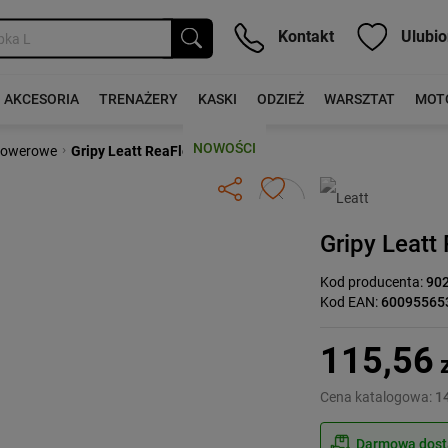
Kontakt
Ulubio
AKCESORIA
TRENAŻERY
KASKI
ODZIEŻ
WARSZTAT
MOT
NOWOŚCI
›
 rowerowe
Gripy Leatt ReaFlex 6.0
Następny
Gripy Leatt
Kod producenta:
90
Kod EAN:
60095565
115,56
z
Cena katalogowa:
14
Darmowa dosta