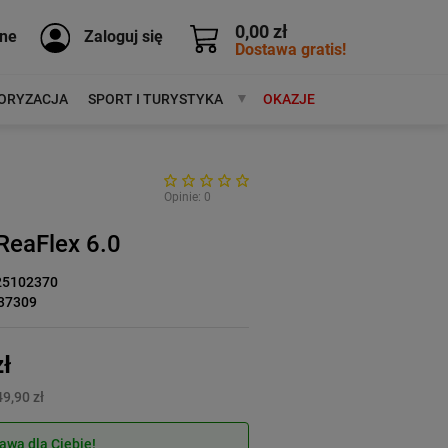
0,00 zł
ne
Zaloguj się
Dostawa gratis!
ORYZACJA
SPORT I TURYSTYKA
MARKI
OKAZJE
Opinie: 0
 ReaFlex 6.0
25102370
37309
ł
9,90 zł
wa dla Ciebie!