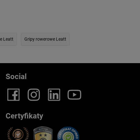
e Leatt
Gripy rowerowe Leatt
Social
Certyfikaty