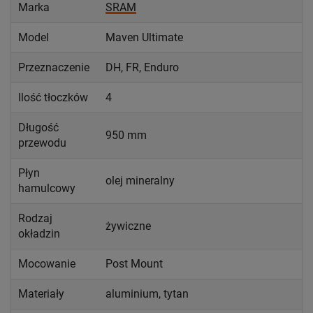
Marka
SRAM
Model
Maven Ultimate
Przeznaczenie
DH, FR, Enduro
Ilość tłoczków
4
Długość
950 mm
przewodu
Płyn
olej mineralny
hamulcowy
Rodzaj
żywiczne
okładzin
Mocowanie
Post Mount
Materiały
aluminium, tytan