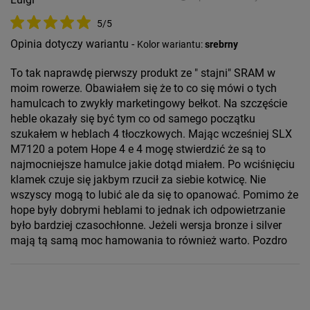
5/5
Opinia dotyczy wariantu -
Kolor wariantu:
srebrny
To tak naprawdę pierwszy produkt ze " stajni" SRAM w
moim rowerze. Obawiałem się że to co się mówi o tych
hamulcach to zwykły marketingowy bełkot. Na szczęście
heble okazały się być tym co od samego początku
szukałem w heblach 4 tłoczkowych. Mając wcześniej SLX
M7120 a potem Hope 4 e 4 mogę stwierdzić że są to
najmocniejsze hamulce jakie dotąd miałem. Po wciśnięciu
klamek czuje się jakbym rzucił za siebie kotwicę. Nie
wszyscy mogą to lubić ale da się to opanować. Pomimo że
hope były dobrymi heblami to jednak ich odpowietrzanie
było bardziej czasochłonne. Jeżeli wersja bronze i silver
mają tą samą moc hamowania to również warto. Pozdro