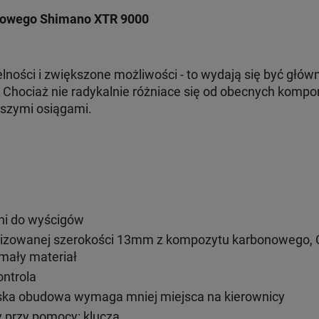
zowego Shimano XTR 9000
lności i zwiększone możliwości - to wydają się być głó
 Chociaż nie radykalnie różniace się od obecnych kompo
pszymi osiągami.
i do wyścigów
lizowanej szerokości 13mm z kompozytu karbonowego, C
zymały materiał
ontrola
wąska obudowa wymaga mniej miejsca na kierownicy
 przy pomocy: klucza