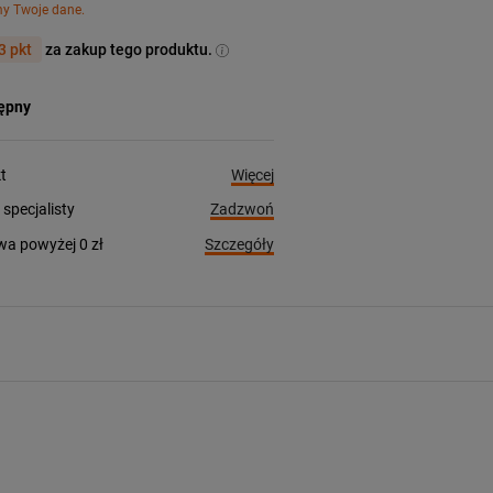
my Twoje dane.
3 pkt
za zakup tego produktu.
tępny
Więcej
t
Zadzwoń
pecjalisty
Szczegóły
a powyżej 0 zł