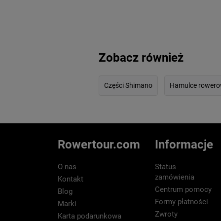
Zobacz również
Części Shimano
Hamulce rowero
Rowertour.com
Informacje
O nas
Status
zamówienia
Kontakt
Centrum pomocy
Blog
Formy płatności
Marki
Zwroty
Karta podarunkowa