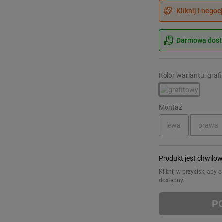
Kliknij i negoc
Darmowa dosta
Kolor wariantu: graf
Montaż
lewa
prawa
Produkt jest chwilo
Kliknij w przycisk, aby
dostępny.
P