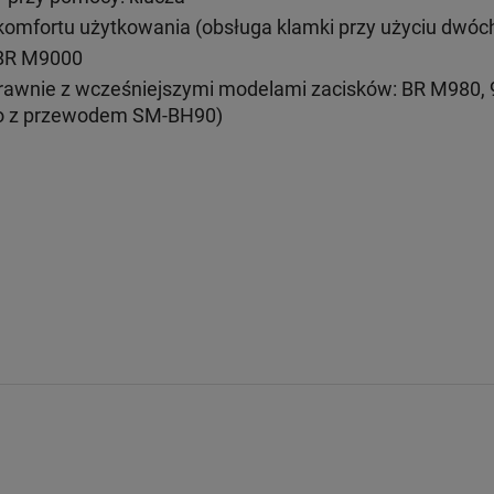
 komfortu użytkowania (obsługa klamki przy użyciu dwóc
BR M9000
awnie z wcześniejszymi modelami zacisków: BR M980, 9
no z przewodem SM-BH90)