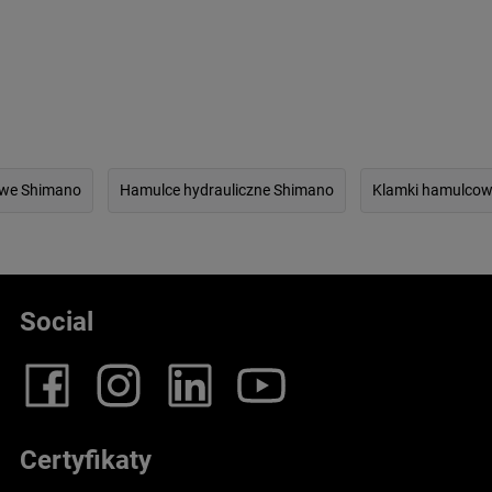
we Shimano
Hamulce hydrauliczne Shimano
Klamki hamulcow
Social
Certyfikaty