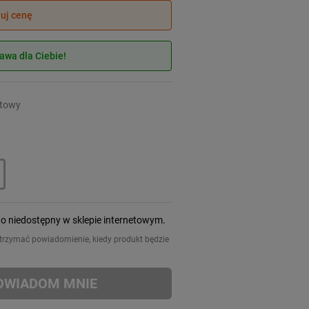
juj cenę
wa dla Ciebie!
itowy
wo niedostępny w sklepie internetowym.
 otrzymać powiadomienie, kiedy produkt będzie
OWIADOM MNIE