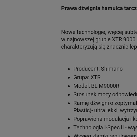
Prawa dźwignia hamulca tarc
Nowe technologie, więcej subte
w najnowszej grupie XTR 9000.
charakteryzują się znacznie le
Producent: Shimano
Grupa: XTR
Model: BL M9000R
Stosunek mocy odpowiedn
Ramię dźwigni o zoptyma
Plastic)- ultra lekki, wytr
Poprawiona modulacja i k
Technologia I-Spec II - 
Wysięg klamki regulowany