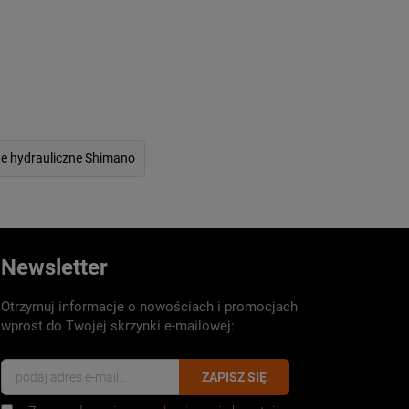
e hydrauliczne Shimano
Newsletter
Otrzymuj informacje o nowościach i promocjach
wprost do Twojej skrzynki e-mailowej:
ZAPISZ SIĘ