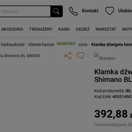
Kontakt
Ulubio
AKCESORIA
TRENAŻERY
KASKI
ODZIEŻ
WARSZTAT
MOT
NOWOŚCI
›
›
 hydrauliczne
Klamki hamulcowe hydrauliczne
Klamka dźwignia ha
Następny
Klamka dźw
Shimano B
Kod producenta:
IB
Kod EAN:
40551490
392,88
z
Cena katalogowa:
47