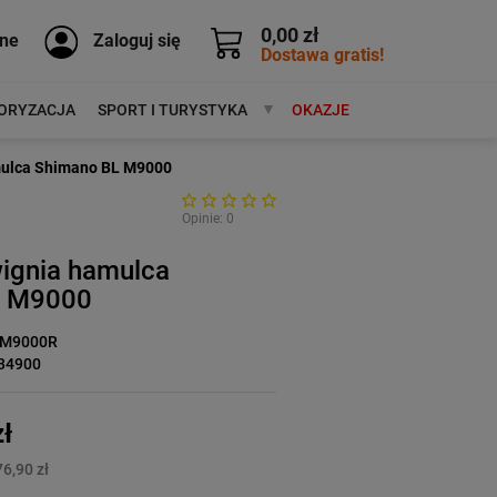
0,00 zł
ne
Zaloguj się
Dostawa gratis!
ORYZACJA
SPORT I TURYSTYKA
MARKI
OKAZJE
mulca Shimano BL M9000
Opinie: 0
ignia hamulca
L M9000
LM9000R
34900
ł
6,90 zł