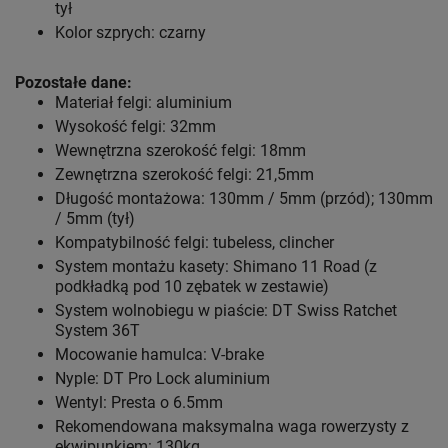
tył
Kolor szprych: czarny
Pozostałe dane:
Materiał felgi: aluminium
Wysokość felgi: 32mm
Wewnętrzna szerokość felgi: 18mm
Zewnętrzna szerokość felgi: 21,5mm
Długość montażowa: 130mm / 5mm (przód); 130mm
/ 5mm (tył)
Kompatybilność felgi: tubeless, clincher
System montażu kasety: Shimano 11 Road (z
podkładką pod 10 zębatek w zestawie)
System wolnobiegu w piaście: DT Swiss Ratchet
System 36T
Mocowanie hamulca: V-brake
Nyple: DT Pro Lock aluminium
Wentyl: Presta o 6.5mm
Rekomendowana maksymalna waga rowerzysty z
ekwipunkiem: 130kg