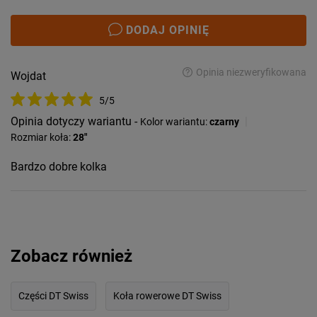
DODAJ OPINIĘ
Opinia niezweryfikowana
Wojdat
5/5
Opinia dotyczy wariantu -
|
Kolor wariantu:
czarny
Rozmiar koła:
28"
Bardzo dobre kolka
Zobacz również
Części DT Swiss
Koła rowerowe DT Swiss