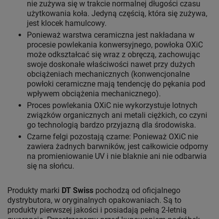
nie zużywa się w trakcie normalnej długości czasu
użytkowania koła. Jedyną częścią, która się zużywa,
jest klocek hamulcowy.
Ponieważ warstwa ceramiczna jest nakładana w
procesie powlekania konwersyjnego, powłoka OXiC
może odkształcać się wraz z obręczą, zachowując
swoje doskonałe właściwości nawet przy dużych
obciążeniach mechanicznych (konwencjonalne
powłoki ceramiczne mają tendencję do pękania pod
wpływem obciążenia mechanicznego).
Proces powlekania OXiC nie wykorzystuje lotnych
związków organicznych ani metali ciężkich, co czyni
go technologią bardzo przyjazną dla środowiska.
Czarne felgi pozostają czarne: Ponieważ OXiC nie
zawiera żadnych barwników, jest całkowicie odporny
na promieniowanie UV i nie blaknie ani nie odbarwia
się na słońcu.
Produkty marki
DT Swiss
pochodzą od oficjalnego
dystrybutora, w oryginalnych opakowaniach. Są to
produkty pierwszej jakości i posiadają pełną 2-letnią