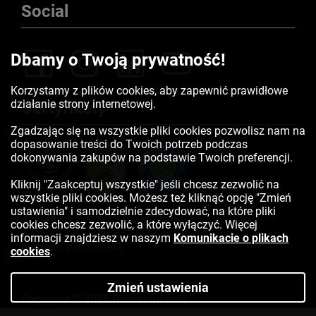
Social
Dbamy o Twoją prywatność!
Korzystamy z plików cookies, aby zapewnić prawidłowe
działanie strony internetowej.
Certyfikaty
Zgadzając się na wszystkie pliki cookies pozwolisz nam na
dopasowanie treści do Twoich potrzeb podczas
dokonywania zakupów na podstawie Twoich preferencji.
Kliknij "Zaakceptuj wszystkie" jeśli chcesz zezwolić na
wszystkie pliki cookies. Możesz też kliknąć opcję "Zmień
ustawienia" i samodzielnie zdecydować, na które pliki
cookies chcesz zezwolić, a które wyłączyć. Więcej
informacji znajdziesz w naszym
Komunikacie o plikach
Kontakt:
523350041
cookies
.
Zmień ustawienia
Copyright © 2026 Rowertour.com