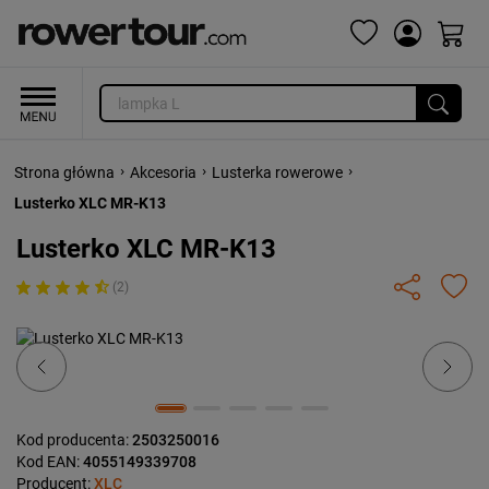
›
›
›
Strona główna
Akcesoria
Lusterka rowerowe
Lusterko XLC MR-K13
Lusterko XLC MR-K13
(2)
Previous
Next
Kod producenta:
2503250016
Kod EAN:
4055149339708
Producent:
XLC