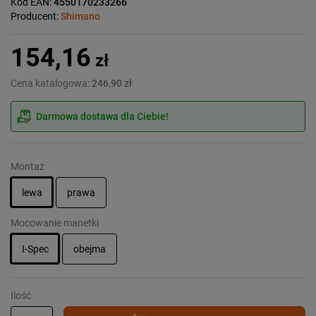
Kod EAN:
4550170233266
Producent:
Shimano
154,16
zł
Cena katalogowa:
246,90 zł
Darmowa dostawa dla Ciebie!
Montaż
lewa
prawa
Mocowanie manetki
I-Spec
obejma
Ilość