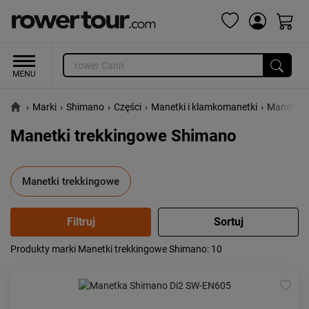
›
Marki
›
Shimano
›
Części
›
Manetki i klamkomanetki
›
Manetki 
Manetki trekkingowe Shimano
Manetki trekkingowe
Produkty marki Manetki trekkingowe Shimano
: 10
Popularność:
największa
Cena:
od najniższej
od najwyższej
Kolejność:
alfabetycznie