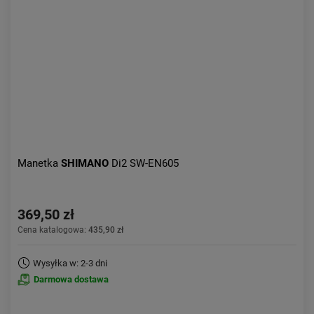
Aktualności:
najnowsze
Obniżka:
największa
Manetka
SHIMANO
Di2 SW-EN605
369,50 zł
Cena katalogowa:
435,90 zł
Wysyłka w: 2-3 dni
Darmowa dostawa