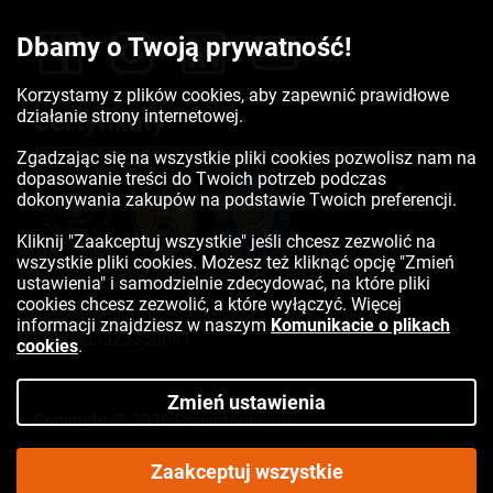
Dbamy o Twoją prywatność!
Korzystamy z plików cookies, aby zapewnić prawidłowe
działanie strony internetowej.
Certyfikaty
Zgadzając się na wszystkie pliki cookies pozwolisz nam na
dopasowanie treści do Twoich potrzeb podczas
dokonywania zakupów na podstawie Twoich preferencji.
Kliknij "Zaakceptuj wszystkie" jeśli chcesz zezwolić na
wszystkie pliki cookies. Możesz też kliknąć opcję "Zmień
ustawienia" i samodzielnie zdecydować, na które pliki
cookies chcesz zezwolić, a które wyłączyć. Więcej
informacji znajdziesz w naszym
Komunikacie o plikach
Kontakt:
523350041
cookies
.
Zmień ustawienia
Copyright © 2026 Rowertour.com
Internetowy sklep rowerowy
Zaakceptuj wszystkie