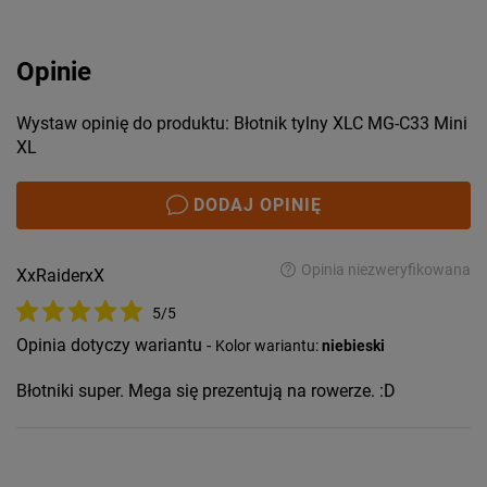
Opinie
Wystaw opinię do produktu: Błotnik tylny XLC MG-C33 Mini
XL
DODAJ OPINIĘ
Opinia niezweryfikowana
XxRaiderxX
5/5
Opinia dotyczy wariantu -
Kolor wariantu:
niebieski
Błotniki super. Mega się prezentują na rowerze. :D