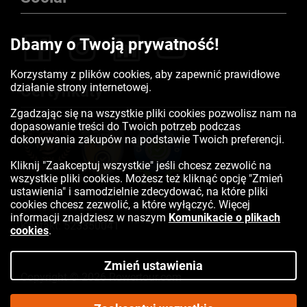
Dbamy o Twoją prywatność!
Korzystamy z plików cookies, aby zapewnić prawidłowe
działanie strony internetowej.
Certyfikaty
Zgadzając się na wszystkie pliki cookies pozwolisz nam na
dopasowanie treści do Twoich potrzeb podczas
dokonywania zakupów na podstawie Twoich preferencji.
Kliknij "Zaakceptuj wszystkie" jeśli chcesz zezwolić na
wszystkie pliki cookies. Możesz też kliknąć opcję "Zmień
ustawienia" i samodzielnie zdecydować, na które pliki
cookies chcesz zezwolić, a które wyłączyć. Więcej
informacji znajdziesz w naszym
Komunikacie o plikach
Kontakt:
523350041
cookies
.
Zmień ustawienia
Copyright © 2026 Rowertour.com
Internetowy sklep rowerowy