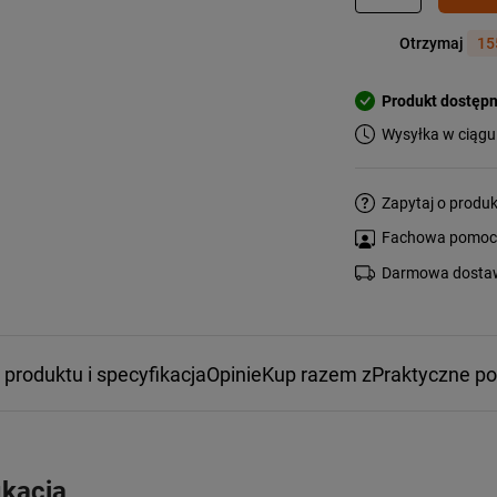
Otrzymaj
15
Produkt dostęp
Wysyłka w ciągu
Zapytaj o produk
Fachowa pomoc s
Darmowa dostaw
 produktu i specyfikacja
Opinie
Kup razem z
Praktyczne p
ikacja