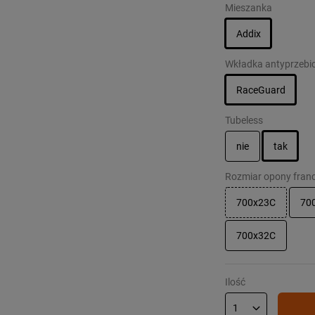
Mieszanka
Addix
Wkładka antyprzebi
RaceGuard
Tubeless
nie
tak
Rozmiar opony fran
700x23C
70
700x32C
Ilość