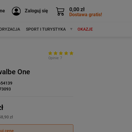
0,00 zł
ne
Zaloguj się
Dostawa gratis!
ORYZACJA
SPORT I TURYSTYKA
MARKI
OKAZJE
Opinie: 7
walbe One
654139
73093
ł
8,90 zł
juj cenę