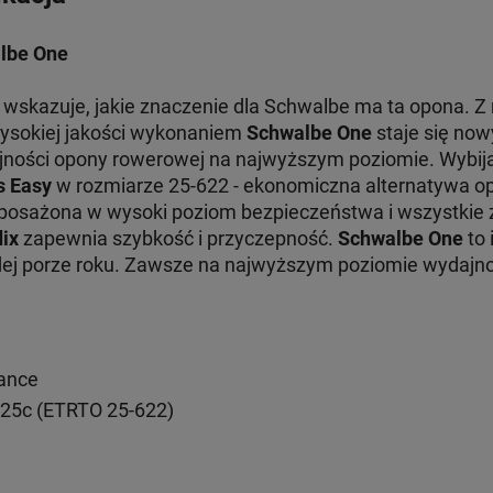
lbe One
wskazuje, jakie znaczenie dla Schwalbe ma ta opona. 
ysokiej jakości wykonaniem
Schwalbe One
staje się no
ności opony rowerowej na najwyższym poziomie. Wybijają
s Easy
w rozmiarze 25-622 - ekonomiczna alternatywa o
posażona w wysoki poziom bezpieczeństwa i wszystkie z
ix
zapewnia szybkość i przyczepność.
Schwalbe One
to
dej porze roku. Zawsze na najwyższym poziomie wydajno
mance
x 25c (ETRTO 25-622)