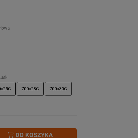
ciowa
cuski
0x25C
700x28C
700x30C
DO KOSZYKA