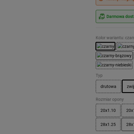
Darmowa dosta
Kolor wariantu: czar
Typ
drutowa
zwi
Rozmiar opony
20x1.10
20x
28x1.25
28x