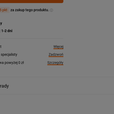
5 pkt
za zakup tego produktu.
ny
:
1-2 dni
Więcej
t
Zadzwoń
pecjalisty
Szczegóły
a powyżej 0 zł
orady