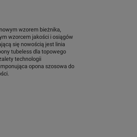
Z nowym wzorem bieżnika,
wym wzorcem jakości i osiągów
cą się nowością jest linia
pony tubeless dla topowego
alety technologii
 imponująca opona szosowa do
ści.