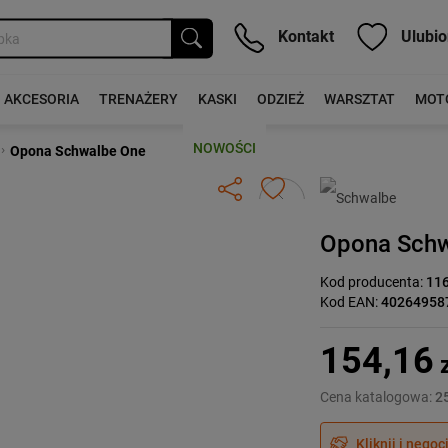
Kontakt
Ulubio
AKCESORIA
TRENAŻERY
KASKI
ODZIEŻ
WARSZTAT
MOT
NOWOŚCI
›
Opona Schwalbe One
Następny
Opona Sch
Kod producenta:
11
Kod EAN:
40264958
154,16
z
Cena katalogowa:
25
Kliknij i negoc