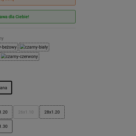
wa dla Ciebie!
ny
jana
1.20
26x1.10
28x1.20
1.30