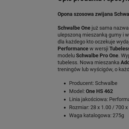
Opona szosowa zwijana
Schwa
Schwalbe One
już sama nazwa 
ulepszoną mieszanką gumy i w
dla każdego kto oczekuje wydaj
Performance
w wersji
Tubeles
modelu
Schwalbe Pro One
. Wy
tubeless. Nowa mieszanka
Add
treningów lub wyścigów, o każ
Producent: Schwalbe
Model:
One HS 462
Linia jakościowa: Perfor
Rozmiar: 28 x 1.00 / 700 
Waga katalogowa: 275g