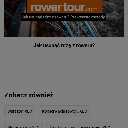
Jak usunąć rdzę z roweru?
Zobacz również
Warsztat XLC
Konserwacja roweru XLC
Mycie roweru XLC
Środki do czyszczenia roweru XLC