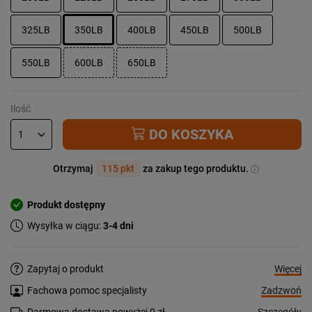
325LB
350LB
400LB
450LB
500LB
550LB
600LB
650LB
Ilość
DO KOSZYKA
Otrzymaj
115 pkt
za zakup tego produktu.
Produkt dostępny
Wysyłka w ciągu:
3-4 dni
Więcej
Zapytaj o produkt
Zadzwoń
Fachowa pomoc specjalisty