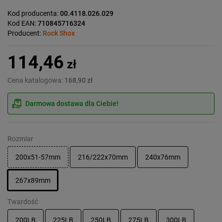
Kod producenta:
00.4118.026.029
Kod EAN:
710845716324
Producent:
Rock Shox
114,46
zł
Cena katalogowa:
168,90 zł
Darmowa dostawa dla Ciebie!
Rozmiar
200x51-57mm
216/222x70mm
240x76mm
267x89mm
Twardość
200LB
225LB
250LB
275LB
300LB