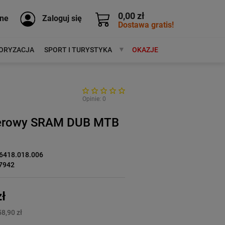
0,00 zł
ne
Zaloguj się
Dostawa gratis!
ORYZACJA
SPORT I TURYSTYKA
MARKI
OKAZJE
Opinie: 0
werowy SRAM DUB MTB
6418.018.006
7942
ł
8,90 zł