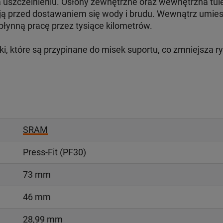
uszczelnieniu. Osłony zewnętrzne oraz wewnętrzna tule
zają przed dostawaniem się wody i brudu. Wewnątrz umie
łynną pracę przez tysiące kilometrów.
, które są przypinane do misek suportu, co zmniejsza r
SRAM
Press-Fit (PF30)
73 mm
46 mm
28,99 mm