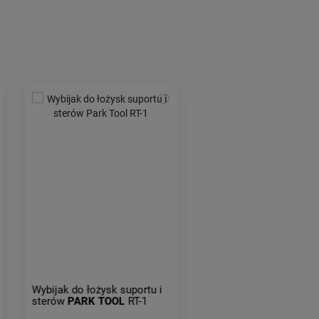
Smarownica
MOTOREX
Gun