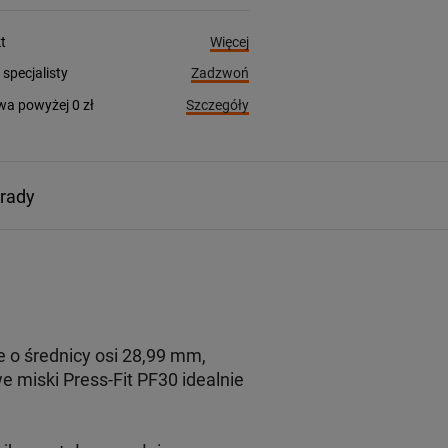
Więcej
t
Zadzwoń
pecjalisty
Szczegóły
a powyżej 0 zł
orady
o średnicy osi 28,99 mm,
e miski Press-Fit PF30 idealnie