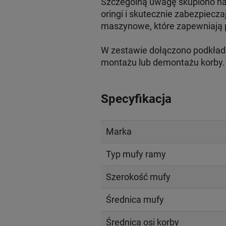
Szczególną uwagę skupiono na 
oringi i skutecznie zabezpiec
maszynowe, które zapewniają p
W zestawie dołączono podkładki
montażu lub demontażu korby.
Specyfikacja
Marka
Typ mufy ramy
Szerokość mufy
Średnica mufy
Średnica osi korby