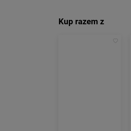
Kup razem z
Prasa do łożysk suportu
BIKE HAND
YC-25BB-30 do
suportów BB30