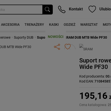
Kontakt
Ulubio
AKCESORIA
TRENAŻERY
KASKI
ODZIEŻ
WARSZTAT
MOT
NOWOŚCI
›
›
werowe
Suporty DUB
Suport rowerowy SRAM DUB MTB Wide PF30
Następny
Suport ro
Wide PF30
Kod producenta:
00.
Kod EAN:
71084585
195,16
z
Cena katalogowa:
25