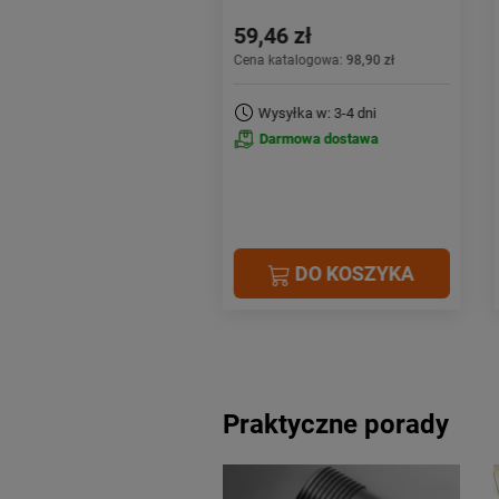
46 zł
146,34 zł
katalogowa:
98,90 zł
Cena katalogowa:
172,90 zł
syłka w: 3-4 dni
Darmowa dostawa
armowa dostawa
DO KOSZYKA
DO KOSZYKA
Praktyczne porady