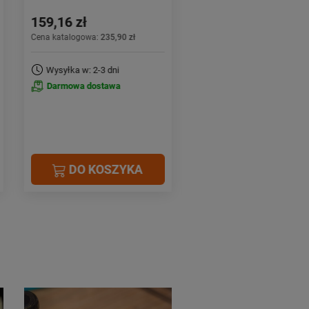
51,33 zł
164,74 zł
od:
6,04 zł/100g
Cena katalogowa:
53,90 zł
Cena katalogowa:
218,90 zł
Darmowa dostawa
Wysyłka w: 24h
Darmowa dostawa
DO KOSZYKA
DO KOSZYK