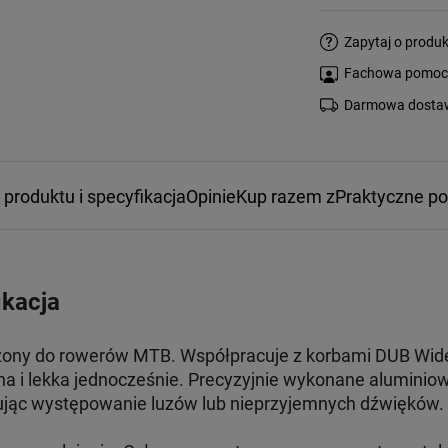
Zapytaj o produk
Fachowa pomoc s
Darmowa dostaw
 produktu i specyfikacja
Opinie
Kup razem z
Praktyczne p
ikacja
ony do rowerów MTB. Współpracuje z korbami DUB Wide 
na i lekka jednocześnie. Precyzyjnie wykonane aluminiow
ując występowanie luzów lub nieprzyjemnych dźwięków.