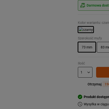
Darmowa dosta
Kolor wariantu: czar
Szerokość mufy
73 mm
83 
Ilość
Otrzymaj
19
Produkt dostęp
Wysyłka w ciągu