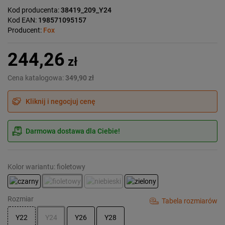
Kod producenta:
38419_209_Y24
Kod EAN:
198571095157
Producent:
Fox
244,26
zł
Cena katalogowa:
349,90 zł
Kliknij i negocjuj cenę
Darmowa dostawa dla Ciebie!
Kolor wariantu: fioletowy
Rozmiar
Tabela rozmiarów
Y22
Y24
Y26
Y28