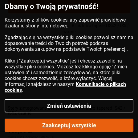
Dbamy o Twoją prywatność!
DO KOSZYKA
Korzystamy z plików cookies, aby zapewnić prawidłowe
działanie strony internetowej.
Zgadzając się na wszystkie pliki cookies pozwolisz nam na
dopasowanie treści do Twoich potrzeb podczas
dokonywania zakupów na podstawie Twoich preferencji.
Kliknij "Zaakceptuj wszystkie" jeśli chcesz zezwolić na
wszystkie pliki cookies. Możesz też kliknąć opcję "Zmień
ustawienia" i samodzielnie zdecydować, na które pliki
cookies chcesz zezwolić, a które wyłączyć. Więcej
informacji znajdziesz w naszym
Komunikacie o plikach
cookies
.
Zmień ustawienia
Stery zintegrowane
DARTMOOR
Blink Intro tapered IS42 /
IS52 czarne
Zaakceptuj wszystkie
109,36 zł
Cena katalogowa:
148,90 zł