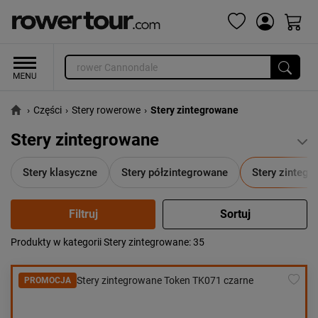
›
Części
›
Stery rowerowe
›
Stery zintegrowane
Stery zintegrowane
Stery klasyczne
Stery półzintegrowane
Stery zinteg
Produkty w kategorii Stery zintegrowane
: 35
Popularność:
największa
Cena:
od najniższej
PROMOCJA
od najwyższej
Kolejność:
alfabetycznie