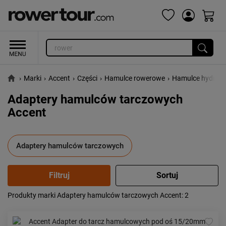
›
Marki
›
Accent
›
Części
›
Hamulce rowerowe
›
Hamulce hydraul
Adaptery hamulców tarczowych
Accent
Adaptery hamulców tarczowych
Produkty marki Adaptery hamulców tarczowych Accent
: 2
Popularność:
największa
Cena:
od najniższej
od najwyższej