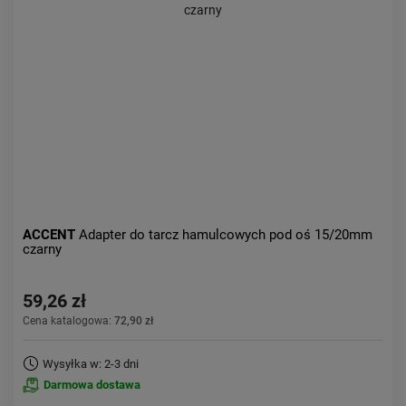
Kolejność:
alfabetycznie
Aktualności:
najnowsze
Obniżka:
największa
ACCENT
Adapter do tarcz hamulcowych pod oś 15/20mm
czarny
59,26 zł
Cena katalogowa:
72,90 zł
Wysyłka w: 2-3 dni
Darmowa dostawa