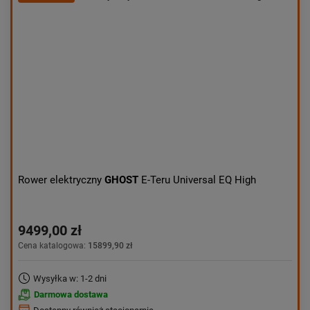
Kolejność:
alfabetycznie
Aktualności:
najnowsze
Obniżka:
największa
Rower elektryczny
GHOST
E-Teru Universal EQ High
9499,00 zł
Cena katalogowa:
15899,90 zł
Wysyłka w: 1-2 dni
Darmowa dostawa