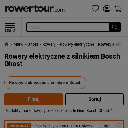
›
Marki
›
Ghost
›
Rowery
›
Rowery elektryczne
›
Rowery elektryc
Rowery elektryczne z silnikiem Bosch
Ghost
Rowery elektryczne z silnikiem Bosch
Produkty marki Rowery elektryczne z silnikiem Bosch Ghost
: 1
Popularność:
największa
Cena:
od najniższej
PROMOCJA
od najwyższej