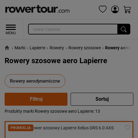
›
Marki
›
Lapierre
›
Rowery
›
Rowery szosowe
›
Rowery aerodyn
Rowery szosowe aero Lapierre
Rowery aerodynamiczne
Produkty marki Rowery szosowe aero Lapierre
: 13
Popularność:
największa
Cena:
od najniższej
PROMOCJA
od najwyższej
Kolejność:
alfabetycznie