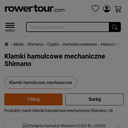
›
Marki
›
Shimano
›
Części
›
Hamulce rowerowe
›
Hamulce mech
Klamki hamulcowe mechaniczne
Shimano
Klamki hamulcowe mechaniczne
Produkty marki Klamki hamulcowe mechaniczne Shimano
: 28
Popularność:
największa
Cena:
od najniższej
od najwyższej