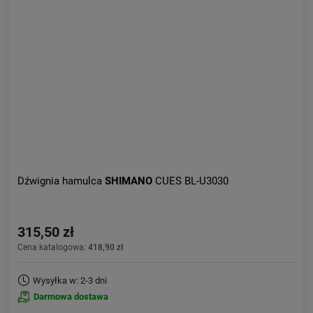
Kolejność:
alfabetycznie
Aktualności:
najnowsze
Obniżka:
największa
Dźwignia hamulca
SHIMANO
CUES BL-U3030
315,50 zł
Cena katalogowa:
418,90 zł
Wysyłka w: 2-3 dni
Darmowa dostawa