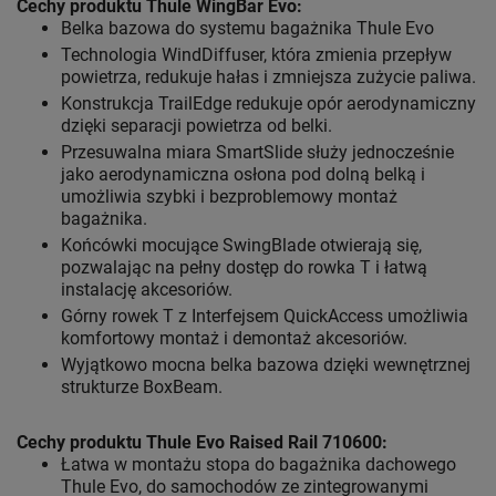
Cechy produktu Thule WingBar Evo
:
Belka bazowa do systemu bagażnika Thule Evo
Technologia WindDiffuser, która zmienia przepływ
powietrza, redukuje hałas i zmniejsza zużycie paliwa.
Konstrukcja TrailEdge redukuje opór aerodynamiczny
dzięki separacji powietrza od belki.
Przesuwalna miara SmartSlide służy jednocześnie
jako aerodynamiczna osłona pod dolną belką i
umożliwia szybki i bezproblemowy montaż
bagażnika.
Końcówki mocujące SwingBlade otwierają się,
pozwalając na pełny dostęp do rowka T i łatwą
instalację akcesoriów.
Górny rowek T z Interfejsem QuickAccess umożliwia
komfortowy montaż i demontaż akcesoriów.
Wyjątkowo mocna belka bazowa dzięki wewnętrznej
strukturze BoxBeam.
Cechy produktu Thule Evo Raised Rail 710600:
Łatwa w montażu stopa do bagażnika dachowego
Thule Evo, do samochodów ze zintegrowanymi