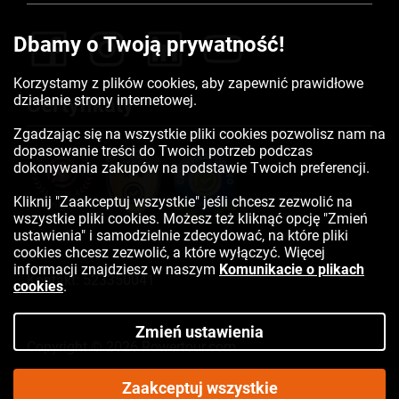
Dbamy o Twoją prywatność!
Korzystamy z plików cookies, aby zapewnić prawidłowe
działanie strony internetowej.
Certyfikaty
Zgadzając się na wszystkie pliki cookies pozwolisz nam na
dopasowanie treści do Twoich potrzeb podczas
dokonywania zakupów na podstawie Twoich preferencji.
Kliknij "Zaakceptuj wszystkie" jeśli chcesz zezwolić na
wszystkie pliki cookies. Możesz też kliknąć opcję "Zmień
ustawienia" i samodzielnie zdecydować, na które pliki
cookies chcesz zezwolić, a które wyłączyć. Więcej
informacji znajdziesz w naszym
Komunikacie o plikach
Kontakt:
523350041
cookies
.
Zmień ustawienia
Copyright © 2026 Rowertour.com
Internetowy sklep rowerowy
Zaakceptuj wszystkie