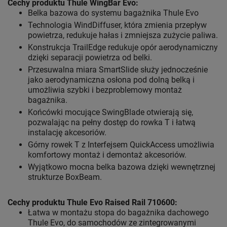
Cechy produktu Thule WingBar Evo
:
Belka bazowa do systemu bagażnika Thule Evo
Technologia WindDiffuser, która zmienia przepływ
powietrza, redukuje hałas i zmniejsza zużycie paliwa.
Konstrukcja TrailEdge redukuje opór aerodynamiczny
dzięki separacji powietrza od belki.
Przesuwalna miara SmartSlide służy jednocześnie
jako aerodynamiczna osłona pod dolną belką i
umożliwia szybki i bezproblemowy montaż
bagażnika.
Końcówki mocujące SwingBlade otwierają się,
pozwalając na pełny dostęp do rowka T i łatwą
instalację akcesoriów.
Górny rowek T z Interfejsem QuickAccess umożliwia
komfortowy montaż i demontaż akcesoriów.
Wyjątkowo mocna belka bazowa dzięki wewnętrznej
strukturze BoxBeam.
Cechy produktu Thule Evo Raised Rail 710600:
Łatwa w montażu stopa do bagażnika dachowego
Thule Evo, do samochodów ze zintegrowanymi