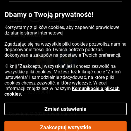
Dbamy o Twoją prywatność!
Korzystamy z plików cookies, aby zapewnić prawidłowe
działanie strony internetowej.
Certyfikaty
Zgadzając się na wszystkie pliki cookies pozwolisz nam na
dopasowanie treści do Twoich potrzeb podczas
dokonywania zakupów na podstawie Twoich preferencji.
Kliknij "Zaakceptuj wszystkie" jeśli chcesz zezwolić na
wszystkie pliki cookies. Możesz też kliknąć opcję "Zmień
ustawienia" i samodzielnie zdecydować, na które pliki
cookies chcesz zezwolić, a które wyłączyć. Więcej
informacji znajdziesz w naszym
Komunikacie o plikach
Kontakt:
523350041
cookies
.
Zmień ustawienia
Copyright © 2026 Rowertour.com
Internetowy sklep rowerowy
Zaakceptuj wszystkie