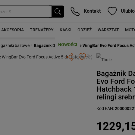
Kontakt
Ulubio
AKCESORIA
TRENAŻERY
KASKI
ODZIEŻ
WARSZTAT
MOT
NOWOŚCI
›
gażniki bazowe
Bagażnik Dachowy Thule WingBar Evo Ford Focus Acti
Następny
Bagażnik D
Evo Ford Fo
Hatchback 
relingi sreb
Kod EAN:
20000022
1229,1