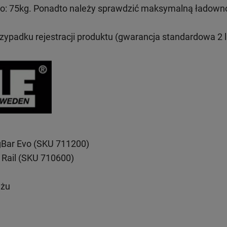
: 75kg. Ponadto należy sprawdzić maksymalną ładown
rzypadku rejestracji produktu (gwarancja standardowa 2 l
gBar Evo (SKU 711200)
 Rail (SKU 710600)
ażu