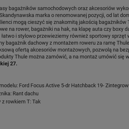
klasy bagażników samochodowych oraz akcesoriów wyko
. Skandynawska marka o renomowanej pozycji, od lat dom
klienci mogą cieszyć się znakomitą jakością bagażników
e na rower, bagażniki na hak, na klapę auta czy boxy d
e łatwo i stylowo przewieziemy również sportowy sprzęt
jny bagażnik dachowy z montażem roweru za ramę Thul
ksową ofertą akcesoriów montażowych, pozwolą na bezp
 produkty Thule można zamówić, a na montaż umówić się
kiej 27.
odelu: Ford Focus Active 5-dr Hatchback 19- Zintegrow
ika: Rant dachu
 z rowkiem T: Tak