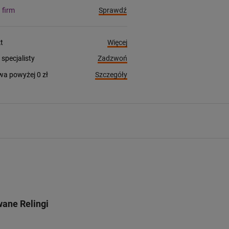
Sprawdź
a firm
Więcej
t
Zadzwoń
pecjalisty
Szczegóły
a powyżej 0 zł
ane Relingi