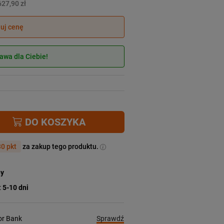
627,90 zł
juj cenę
wa dla Ciebie!
DO KOSZYKA
0 pkt
za zakup tego produktu.
ny
:
5-10 dni
Sprawdź
ior Bank