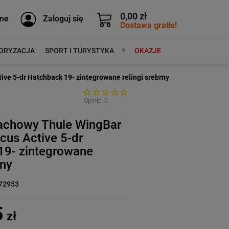
0,00 zł
ne
Zaloguj się
Dostawa gratis!
ORYZACJA
SPORT I TURYSTYKA
MARKI
OKAZJE
ve 5-dr Hatchback 19- zintegrowane relingi srebrny
Opinie: 0
achowy Thule WingBar
cus Active 5-dr
19- zintegrowane
rny
72953
5
zł