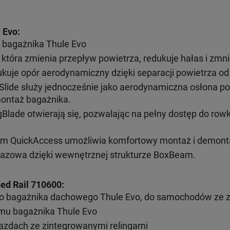
 Evo
:
 bagażnika Thule Evo
 która zmienia przepływ powietrza, redukuje hałas i zmni
ukuje opór aerodynamiczny dzięki separacji powietrza od 
lide służy jednocześnie jako aerodynamiczna osłona pod
ontaż bagażnika.
ade otwierają się, pozwalając na pełny dostęp do rowka 
sem QuickAccess umożliwia komfortowy montaż i demont
azowa dzięki wewnętrznej strukturze BoxBeam.
ed Rail 710600:
o bagażnika dachowego Thule Evo, do samochodów ze z
mu bagażnika Thule Evo
azdach ze zintegrowanymi relingami