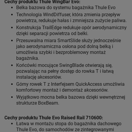
Cechy produktu Thule WingBar Evo
:
Belka bazowa do systemu bagażnika Thule Evo
Technologia WindDiffuser, która zmienia przepływ
powietrza, redukuje hałas i zmniejsza zużycie paliwa.
Konstrukcja TrailEdge redukuje opór aerodynamiczny
dzięki separacji powietrza od belki.
Przesuwalna miara SmartSlide służy jednocześnie
jako aerodynamiczna osłona pod dolną belką i
umożliwia szybki i bezproblemowy montaż
bagażnika.
Końcówki mocujące SwingBlade otwierają się,
pozwalając na pełny dostęp do rowka T i łatwą
instalację akcesoriów.
Górny rowek T z Interfejsem QuickAccess umożliwia
komfortowy montaż i demontaż akcesoriów.
Wyjątkowo mocna belka bazowa dzięki wewnętrznej
strukturze BoxBeam.
Cechy produktu Thule Evo Raised Rail 710600:
Łatwa w montażu stopa do bagażnika dachowego
Thule Evo, do samochodów ze zintegrowanymi