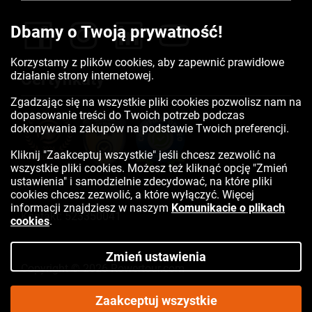
Dbamy o Twoją prywatność!
Korzystamy z plików cookies, aby zapewnić prawidłowe
działanie strony internetowej.
Certyfikaty
Zgadzając się na wszystkie pliki cookies pozwolisz nam na
dopasowanie treści do Twoich potrzeb podczas
dokonywania zakupów na podstawie Twoich preferencji.
Kliknij "Zaakceptuj wszystkie" jeśli chcesz zezwolić na
wszystkie pliki cookies. Możesz też kliknąć opcję "Zmień
ustawienia" i samodzielnie zdecydować, na które pliki
cookies chcesz zezwolić, a które wyłączyć. Więcej
informacji znajdziesz w naszym
Komunikacie o plikach
Kontakt:
523350041
cookies
.
Zmień ustawienia
Copyright © 2026 Rowertour.com
Internetowy sklep rowerowy
Zaakceptuj wszystkie