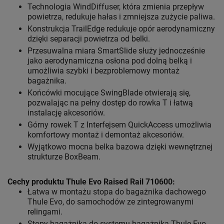
Technologia WindDiffuser, która zmienia przepływ
powietrza, redukuje hałas i zmniejsza zużycie paliwa.
Konstrukcja TrailEdge redukuje opór aerodynamiczny
dzięki separacji powietrza od belki.
Przesuwalna miara SmartSlide służy jednocześnie
jako aerodynamiczna osłona pod dolną belką i
umożliwia szybki i bezproblemowy montaż
bagażnika.
Końcówki mocujące SwingBlade otwierają się,
pozwalając na pełny dostęp do rowka T i łatwą
instalację akcesoriów.
Górny rowek T z Interfejsem QuickAccess umożliwia
komfortowy montaż i demontaż akcesoriów.
Wyjątkowo mocna belka bazowa dzięki wewnętrznej
strukturze BoxBeam.
Cechy produktu Thule Evo Raised Rail 710600:
Łatwa w montażu stopa do bagażnika dachowego
Thule Evo, do samochodów ze zintegrowanymi
relingami.
Stopy bagażnika do systemu bagażnika Thule Evo