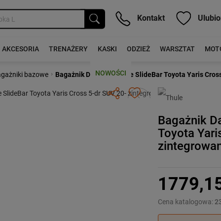
Kontakt
Ulubio
AKCESORIA
TRENAŻERY
KASKI
ODZIEŻ
WARSZTAT
MOT
NOWOŚCI
›
gażniki bazowe
Bagażnik Dachowy Thule SlideBar Toyota Yaris Cross
Następny
Bagażnik D
Toyota Yari
zintegrowan
1779,1
Cena katalogowa:
2