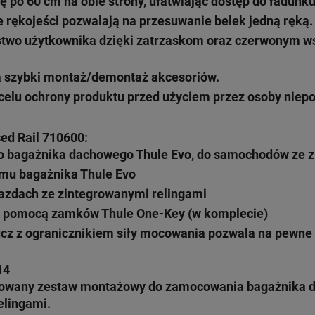
ę po 60 cm na obie strony, ułatwiając dostęp do ładun
rękojeści pozwalają na przesuwanie belek jedną ręką.
two użytkownika dzięki zatrzaskom oraz czerwonym w
a szybki montaż/demontaż akcesoriów.
elu ochrony produktu przed użyciem przez osoby niep
ed Rail 710600:
do bagażnika dachowego
Thule Evo
, do samochodów ze z
emu bagażnika
Thule Evo
azdach ze zintegrowanymi relingami
 pomocą zamków Thule One-Key (w komplecie)
ucz z ogranicznikiem siły mocowania pozwala na pewne
14
sowany zestaw montażowy do zamocowania bagażnika 
elingami.