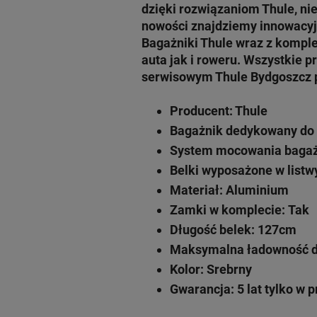
dzięki rozwiązaniom
Thule
, n
nowości znajdziemy innowacy
Bagażniki Thule wraz z kompl
auta jak i roweru. Wszystkie
serwisowym Thule
Bydgoszcz p
Producent: Thule
Bagażnik dedykowany do m
System mocowania bagaż
Belki wyposażone w listw
Materiał: Aluminium
Zamki w komplecie: Tak
Długość belek: 127cm
Maksymalna ładowność do
Kolor: Srebrny
Gwarancja: 5 lat
tylko w p