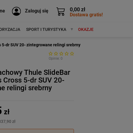
0,00 zł
ne
Zaloguj się
Dostawa gratis!
ORYZACJA
SPORT I TURYSTYKA
MARKI
OKAZJE
 5-dr SUV 20- zintegrowane relingi srebrny
Opinie: 0
achowy Thule SlideBar
s Cross 5-dr SUV 20-
e relingi srebrny
5
zł
337,90 zł