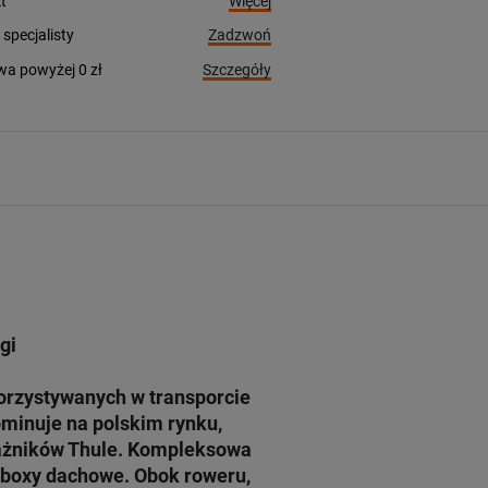
Więcej
t
Zadzwoń
pecjalisty
Szczegóły
a powyżej 0 zł
gi
orzystywanych w transporcie
ominuje na polskim rynku,
agażników Thule. Kompleksowa
y boxy dachowe. Obok roweru,