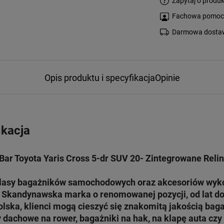
Zapytaj o produk
Fachowa pomoc s
Darmowa dostaw
Opis produktu i specyfikacja
Opinie
ikacja
ar Toyota Yaris Cross 5-dr SUV 20- Zintegrowane Relin
klasy bagażników samochodowych oraz akcesoriów wyk
o. Skandynawska marka o renomowanej pozycji, od lat d
olska, klienci mogą cieszyć się znakomitą jakością b
 dachowe na rower, bagażniki na hak, na klapę auta cz