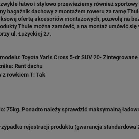
iezwykle łatwo i stylowo przewieziemy również sportowy
jny bagażnik dachowy z montażem roweru za ramę Thu
eksową ofertą akcesoriów montażowych, pozwolą na bez
 produkty Thule można zamówić, a na montaż umówić się
rzy ul. Łużyckiej 27.
odelu: Toyota Yaris Cross 5-dr SUV 20- Zintegrowane 
nika: Rant dachu
y z rowkiem T: Tak
: 75kg. Ponadto należy sprawdzić maksymalną ładow
rzypadku rejestracji produktu (gwarancja standardowa 2