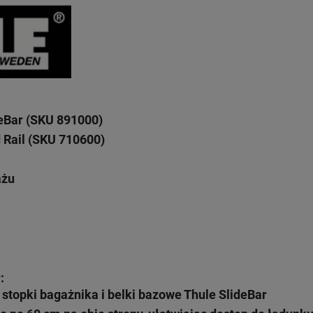
eBar (SKU 891000)
 Rail (SKU 710600)
ażu
:
stopki bagażnika i belki bazowe Thule SlideBar