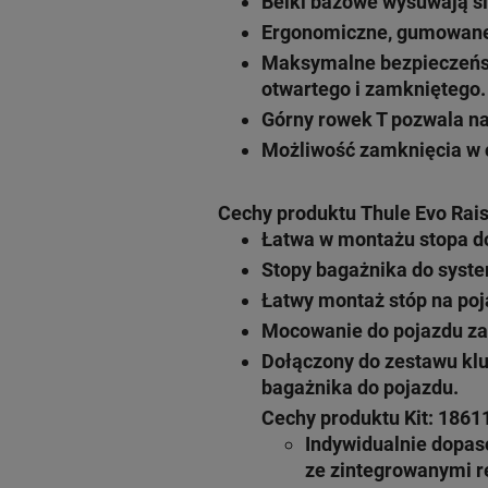
Belki bazowe wysuwają si
Ergonomiczne, gumowane 
Maksymalne bezpieczeńs
otwartego i zamkniętego.
Górny rowek T pozwala n
Możliwość zamknięcia w c
Cechy produktu Thule Evo Rais
Łatwa w montażu stopa 
Stopy bagażnika do syst
Łatwy montaż stóp na poj
Mocowanie do pojazdu za
Dołączony do zestawu kl
bagażnika do pojazdu.
Cechy produktu Kit: 1861
Indywidualnie dopa
ze zintegrowanymi r