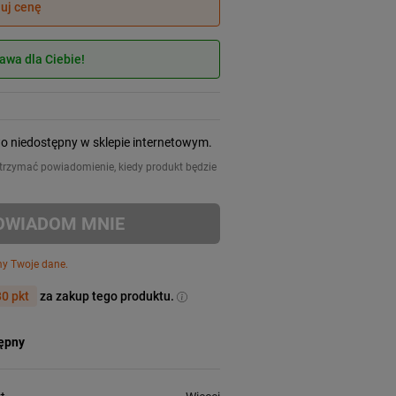
juj cenę
wa dla Ciebie!
wo niedostępny w sklepie internetowym.
 otrzymać powiadomienie, kiedy produkt będzie
OWIADOM MNIE
my Twoje dane.
0 pkt
za zakup tego produktu.
tępny