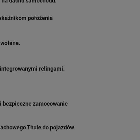
ku na dachu samochodu.
skaźnikom położenia
owołane.
integrowanymi relingami.
 i bezpieczne zamocowanie
dachowego Thule do pojazdów