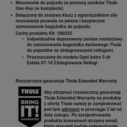
Mocowanie do pojazdu za pomocą zamków Thule
One-Key (w komplecie)
Dołączony do zestawu klucz z ogranicznikiem siły
mocowania pozwala na pewne i bezpieczne
zamocowanie bagażnika do pojazdu.
Cechy produktu Kit: 186035
Indywidualnie dopasowany zestaw montażowy
do zamocowania bagażnika dachowego Thule
do pojazdów ze zintegrowanymi relingami.
Przeznaczony do modelu Opel Astra 5-dr
Estate 07-10 Zintegrowane Relingi
Rozszerzona gwarancja Thule Extended Warranty
Aby otrzymać rozszerzoną gwarancję
Thule Extended Warranty
na produkty
z oferty
Thule
należy je zarejestrować
pod tym
adresem
w przeciągu 2 lat od
daty zakupu. Po zarejestrowaniu
produktu konsument otrzyma email,
który stanowił będzie potwierdzenie