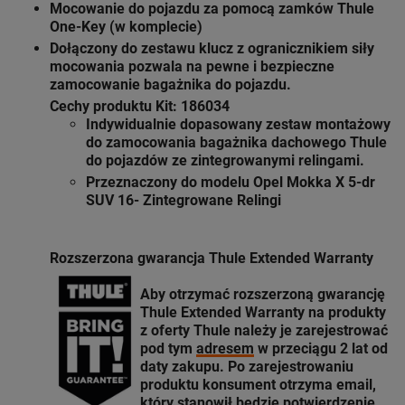
Mocowanie do pojazdu za pomocą zamków Thule
One-Key (w komplecie)
Dołączony do zestawu klucz z ogranicznikiem siły
mocowania pozwala na pewne i bezpieczne
zamocowanie bagażnika do pojazdu.
Cechy produktu Kit: 186034
Indywidualnie dopasowany zestaw montażowy
do zamocowania bagażnika dachowego Thule
do pojazdów ze zintegrowanymi relingami.
Przeznaczony do modelu Opel Mokka X 5-dr
SUV 16- Zintegrowane Relingi
Rozszerzona gwarancja Thule Extended Warranty
Aby otrzymać rozszerzoną gwarancję
Thule Extended Warranty
na produkty
z oferty
Thule
należy je zarejestrować
pod tym
adresem
w przeciągu 2 lat od
daty zakupu. Po zarejestrowaniu
produktu konsument otrzyma email,
który stanowił będzie potwierdzenie