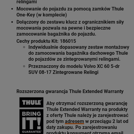
relingami
Mocowanie do pojazdu za pomocą zamków Thule
One-Key (w komplecie)
Dołączony do zestawu klucz z ogranicznikiem siły
mocowania pozwala na pewne i bezpieczne
zamocowanie bagażnika do pojazdu.
Cechy produktu Kit: 186015
Indywidualnie dopasowany zestaw montażowy
do zamocowania bagażnika dachowego Thule
do pojazdów ze zintegrowanymi relingami.
Przeznaczony do modelu Volvo XC 60 5-dr
SUV 08-17 Zintegrowane Relingi
Rozszerzona gwarancja Thule Extended Warranty
Aby otrzymać rozszerzoną gwarancję
Thule Extended Warranty
na produkty
z oferty
Thule
należy je zarejestrować
pod tym
adresem
w przeciągu 2 lat od
daty zakupu. Po zarejestrowaniu
produktu konsument otrzyma email,