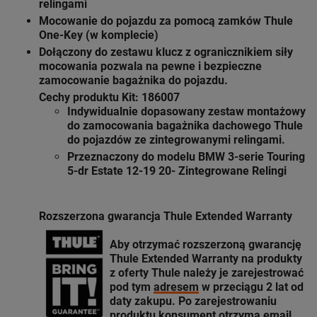
relingami
Mocowanie do pojazdu za pomocą zamków Thule
One-Key (w komplecie)
Dołączony do zestawu klucz z ogranicznikiem siły
mocowania pozwala na pewne i bezpieczne
zamocowanie bagażnika do pojazdu.
Cechy produktu Kit: 186007
Indywidualnie dopasowany zestaw montażowy
do zamocowania bagażnika dachowego Thule
do pojazdów ze zintegrowanymi relingami.
Przeznaczony do modelu BMW 3-serie Touring
5-dr Estate 12-19 20- Zintegrowane Relingi
Rozszerzona gwarancja Thule Extended Warranty
Aby otrzymać rozszerzoną gwarancję
Thule Extended Warranty
na produkty
z oferty
Thule
należy je zarejestrować
pod tym
adresem
w przeciągu 2 lat od
daty zakupu. Po zarejestrowaniu
produktu konsument otrzyma email,