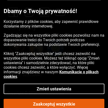
Dbamy o Twoją prywatność!
Korzystamy z plików cookies, aby zapewnić prawidłowe
działanie strony internetowej.
Certyfikaty
Zgadzając się na wszystkie pliki cookies pozwolisz nam na
dopasowanie treści do Twoich potrzeb podczas
dokonywania zakupów na podstawie Twoich preferencji.
Kliknij "Zaakceptuj wszystkie" jeśli chcesz zezwolić na
wszystkie pliki cookies. Możesz też kliknąć opcję "Zmień
ustawienia" i samodzielnie zdecydować, na które pliki
cookies chcesz zezwolić, a które wyłączyć. Więcej
informacji znajdziesz w naszym
Komunikacie o plikach
Kontakt:
523350041
cookies
.
Zmień ustawienia
Copyright © 2026 Rowertour.com
Internetowy sklep rowerowy
Zaakceptuj wszystkie