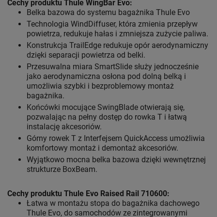
Cechy produktu Thule WingBar Evo
:
Belka bazowa do systemu bagażnika Thule Evo
Technologia WindDiffuser, która zmienia przepływ
powietrza, redukuje hałas i zmniejsza zużycie paliwa.
Konstrukcja TrailEdge redukuje opór aerodynamiczny
dzięki separacji powietrza od belki.
Przesuwalna miara SmartSlide służy jednocześnie
jako aerodynamiczna osłona pod dolną belką i
umożliwia szybki i bezproblemowy montaż
bagażnika.
Końcówki mocujące SwingBlade otwierają się,
pozwalając na pełny dostęp do rowka T i łatwą
instalację akcesoriów.
Górny rowek T z Interfejsem QuickAccess umożliwia
komfortowy montaż i demontaż akcesoriów.
Wyjątkowo mocna belka bazowa dzięki wewnętrznej
strukturze BoxBeam.
Cechy produktu Thule Evo Raised Rail 710600:
Łatwa w montażu stopa do bagażnika dachowego
Thule Evo, do samochodów ze zintegrowanymi