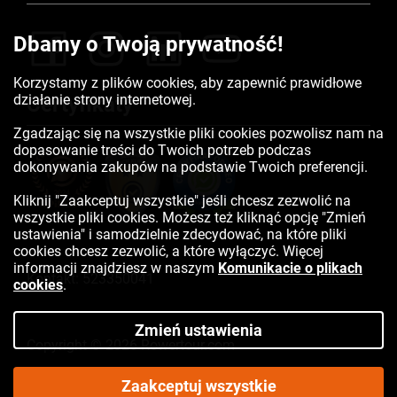
Dbamy o Twoją prywatność!
Korzystamy z plików cookies, aby zapewnić prawidłowe
działanie strony internetowej.
Certyfikaty
Zgadzając się na wszystkie pliki cookies pozwolisz nam na
dopasowanie treści do Twoich potrzeb podczas
dokonywania zakupów na podstawie Twoich preferencji.
Kliknij "Zaakceptuj wszystkie" jeśli chcesz zezwolić na
wszystkie pliki cookies. Możesz też kliknąć opcję "Zmień
ustawienia" i samodzielnie zdecydować, na które pliki
cookies chcesz zezwolić, a które wyłączyć. Więcej
informacji znajdziesz w naszym
Komunikacie o plikach
Kontakt:
523350041
cookies
.
Zmień ustawienia
Copyright © 2026 Rowertour.com
Internetowy sklep rowerowy
Zaakceptuj wszystkie