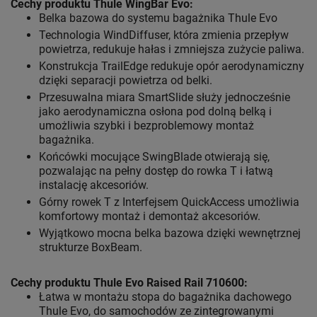
Cechy produktu Thule WingBar Evo
:
Belka bazowa do systemu bagażnika Thule Evo
Technologia WindDiffuser, która zmienia przepływ
powietrza, redukuje hałas i zmniejsza zużycie paliwa.
Konstrukcja TrailEdge redukuje opór aerodynamiczny
dzięki separacji powietrza od belki.
Przesuwalna miara SmartSlide służy jednocześnie
jako aerodynamiczna osłona pod dolną belką i
umożliwia szybki i bezproblemowy montaż
bagażnika.
Końcówki mocujące SwingBlade otwierają się,
pozwalając na pełny dostęp do rowka T i łatwą
instalację akcesoriów.
Górny rowek T z Interfejsem QuickAccess umożliwia
komfortowy montaż i demontaż akcesoriów.
Wyjątkowo mocna belka bazowa dzięki wewnętrznej
strukturze BoxBeam.
Cechy produktu Thule Evo Raised Rail 710600:
Łatwa w montażu stopa do bagażnika dachowego
Thule Evo, do samochodów ze zintegrowanymi