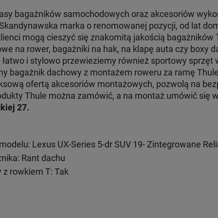
klasy bagażników samochodowych oraz akcesoriów wyko
. Skandynawska marka o renomowanej pozycji, od lat dom
klienci mogą cieszyć się znakomitą jakością bagażników
e na rower, bagażniki na hak, na klapę auta czy boxy d
e łatwo i stylowo przewieziemy również sportowy sprzęt
jny bagażnik dachowy z montażem roweru za ramę Thul
ksową ofertą akcesoriów montażowych, pozwolą na bezp
 produkty Thule można zamówić, a na montaż umówić się
kiej 27.
odelu: Lexus UX-Series 5-dr SUV 19- Zintegrowane Reli
ika: Rant dachu
 z rowkiem T: Tak