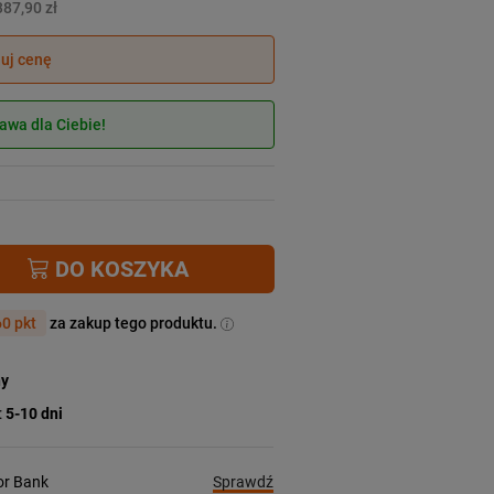
387,90 zł
juj cenę
wa dla Ciebie!
DO KOSZYKA
0 pkt
za zakup tego produktu.
ny
:
5-10 dni
Sprawdź
ior Bank