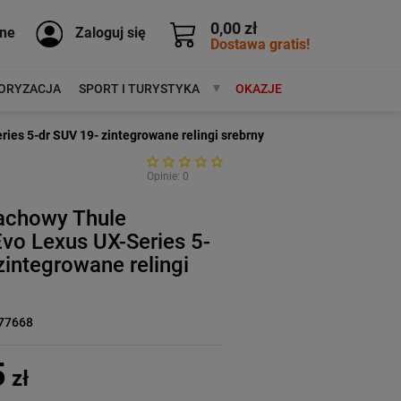
0,00 zł
ne
Zaloguj się
Dostawa gratis!
ORYZACJA
SPORT I TURYSTYKA
MARKI
OKAZJE
es 5-dr SUV 19- zintegrowane relingi srebrny
Opinie: 0
achowy Thule
vo Lexus UX-Series 5-
zintegrowane relingi
77668
5
zł