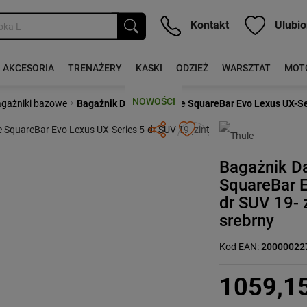
Kontakt
Ulubio
AKCESORIA
TRENAŻERY
KASKI
ODZIEŻ
WARSZTAT
MOT
NOWOŚCI
›
gażniki bazowe
Bagażnik Dachowy Thule SquareBar Evo Lexus UX-Seri
Następny
Bagażnik D
SquareBar E
dr SUV 19- 
srebrny
Kod EAN:
20000022
1059,1