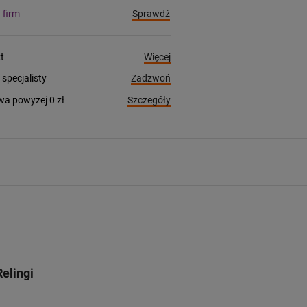
Sprawdź
a firm
Więcej
t
Zadzwoń
pecjalisty
Szczegóły
a powyżej 0 zł
elingi