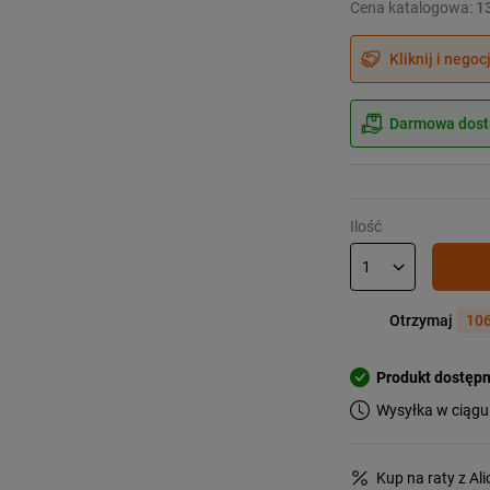
Cena katalogowa:
1
Kliknij i negoc
Darmowa dosta
Ilość
Otrzymaj
106
Produkt dostęp
Wysyłka w ciągu
Kup na raty z Al