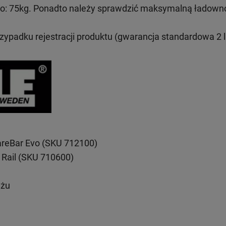
: 75kg. Ponadto należy sprawdzić maksymalną ładown
rzypadku rejestracji produktu (gwarancja standardowa 2 l
areBar Evo (SKU 712100)
 Rail (SKU 710600)
ażu