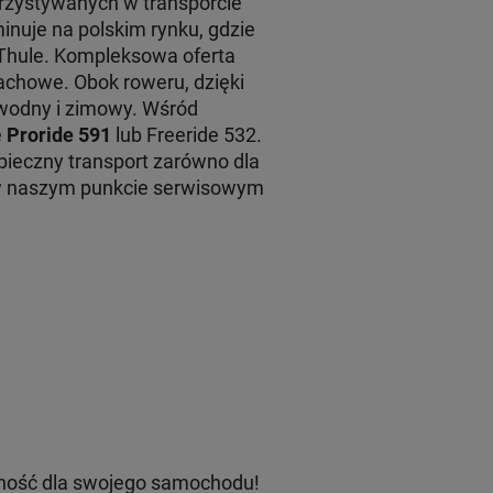
rzystywanych w transporcie
inuje na polskim rynku, gdzie
 Thule. Kompleksowa oferta
achowe. Obok roweru, dzięki
 wodny i zimowy. Wśród
e
Proride 591
lub Freeride 532.
ieczny transport zarówno dla
 w naszym punkcie serwisowym
ność dla swojego samochodu!