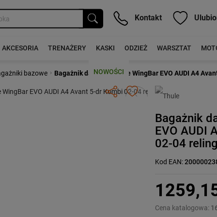
Kontakt
Ulubio
AKCESORIA
TRENAŻERY
KASKI
ODZIEŻ
WARSZTAT
MOT
NOWOŚCI
›
gażniki bazowe
Bagażnik dachowy Thule WingBar EVO AUDI A4 Avant 
Następny
Bagażnik d
EVO AUDI A
02-04 relin
Kod EAN:
20000023
1259,1
Cena katalogowa:
1