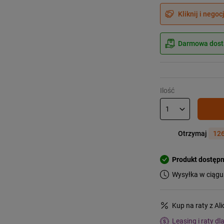
Kliknij i negoc
Darmowa dosta
Ilość
Otrzymaj
126
Produkt dostęp
Wysyłka w ciągu
Kup na raty z Al
Leasing i raty dl