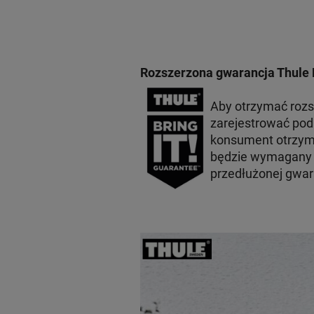
Rozszerzona gwarancja Thule 
Aby otrzymać roz
zarejestrować po
konsument otrzyma
będzie wymagany p
przedłużonej gwar