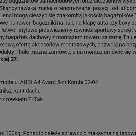
klasy bagażników samochodowych oraz akcesoriów wyko
. Skandynawska marka o renomowanej pozycji, od lat dom
klienci mogą cieszyć się znakomitą jakością bagażników
e na rower, bagażniki na hak, na klapę auta czy boxy d
e łatwo i stylowo przewieziemy również sportowy sprzęt
jny bagażnik dachowy z montażem roweru za ramę Thul
ksową ofertą akcesoriów montażowych, pozwolą na bezp
 produkty Thule można zamówić, a na montaż umówić się
kiej 27.
modelu: AUDI A4 Avant 5-dr Kombi 02-04
ika: Rant dachu
 z rowkiem T: Tak
: 100kg. Ponadto należy sprawdzić maksymalną ładow