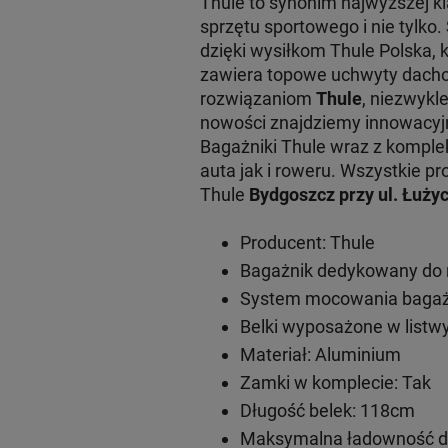
Thule to synonim najwyższej 
sprzętu sportowego i nie tylko
dzięki wysiłkom Thule Polska, 
zawiera topowe uchwyty dachow
rozwiązaniom
Thule
, niezwykl
nowości znajdziemy innowacy
Bagażniki Thule wraz z komple
auta jak i roweru. Wszystkie
Thule
Bydgoszcz przy ul. Łużyc
Producent: Thule
Bagażnik dedykowany do 
System mocowania bagażn
Belki wyposażone w listwy
Materiał: Aluminium
Zamki w komplecie: Tak
Długość belek: 118cm
Maksymalna ładowność do