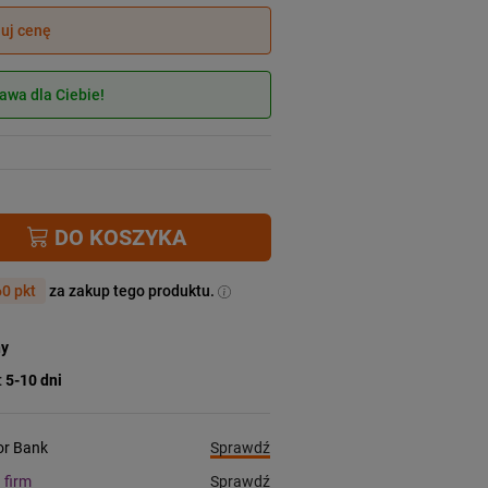
juj cenę
wa dla Ciebie!
DO KOSZYKA
0 pkt
za zakup tego produktu.
ny
:
5-10 dni
Sprawdź
ior Bank
Sprawdź
a firm