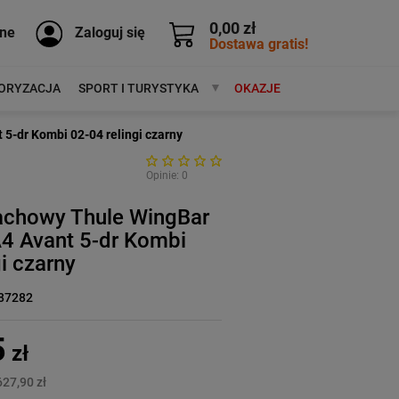
0,00 zł
ne
Zaloguj się
Dostawa gratis!
ORYZACJA
SPORT I TURYSTYKA
MARKI
OKAZJE
5-dr Kombi 02-04 relingi czarny
Opinie: 0
achowy Thule WingBar
4 Avant 5-dr Kombi
gi czarny
87282
5
zł
627,90 zł