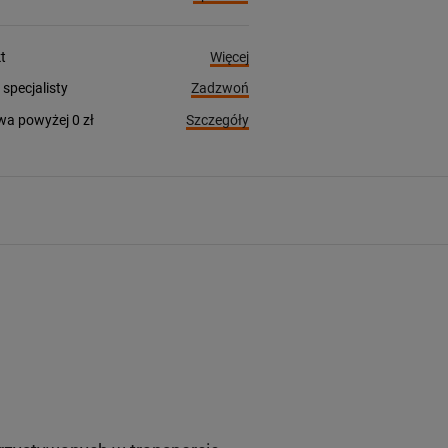
Więcej
t
Zadzwoń
pecjalisty
Szczegóły
a powyżej 0 zł