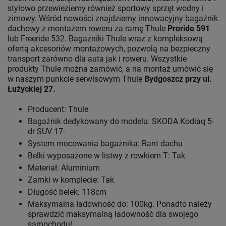
stylowo przewieziemy również sportowy sprzęt wodny i
zimowy. Wśród nowości znajdziemy innowacyjny bagażnik
dachowy z montażem roweru za ramę Thule
Proride 591
lub Freeride 532. Bagażniki Thule wraz z kompleksową
ofertą akcesoriów montażowych, pozwolą na bezpieczny
transport zarówno dla auta jak i roweru. Wszystkie
produkty Thule można zamówić, a na montaż umówić się
w naszym punkcie serwisowym Thule
Bydgoszcz przy ul.
Łużyckiej 27.
Producent: Thule
Bagażnik dedykowany do modelu: SKODA Kodiaq 5-
dr SUV 17-
System mocowania bagażnika: Rant dachu
Belki wyposażone w listwy z rowkiem T: Tak
Materiał: Aluminium
Zamki w komplecie: Tak
Długość belek: 118cm
Maksymalna ładowność do: 100kg. Ponadto należy
sprawdzić maksymalną ładowność dla swojego
samochodu!