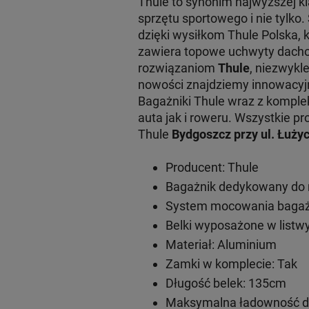
Thule to synonim najwyższej 
sprzętu sportowego i nie tylko
dzięki wysiłkom Thule Polska, 
zawiera topowe uchwyty dachow
rozwiązaniom
Thule
, niezwykl
nowości znajdziemy innowacy
Bagażniki Thule wraz z komple
auta jak i roweru. Wszystkie
Thule
Bydgoszcz przy ul. Łużyc
Producent: Thule
Bagażnik dedykowany do 
System mocowania bagażn
Belki wyposażone w listwy
Materiał: Aluminium
Zamki w komplecie: Tak
Długość belek: 135cm
Maksymalna ładowność do