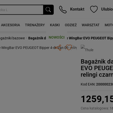
Kontakt
Ulubio
AKCESORIA
TRENAŻERY
KASKI
ODZIEŻ
WARSZTAT
MOT
NOWOŚCI
›
gażniki bazowe
Bagażnik dachowy Thule WingBar EVO PEUGEOT Bipper
Następny
Bagażnik d
EVO PEUGEO
relingi czar
Kod EAN:
20000023
1259,1
Cena katalogowa:
1