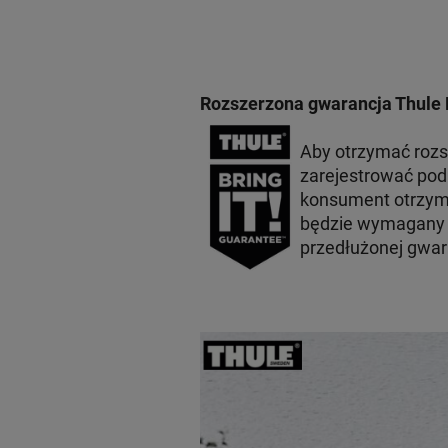
Rozszerzona gwarancja Thule 
Aby otrzymać roz
zarejestrować po
konsument otrzyma
będzie wymagany p
przedłużonej gwar