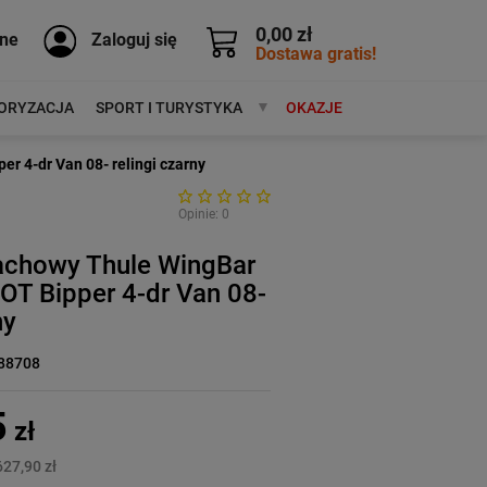
0,00 zł
ne
Zaloguj się
Dostawa gratis!
ORYZACJA
SPORT I TURYSTYKA
MARKI
OKAZJE
 4-dr Van 08- relingi czarny
Opinie: 0
achowy Thule WingBar
T Bipper 4-dr Van 08-
ny
88708
5
zł
627,90 zł