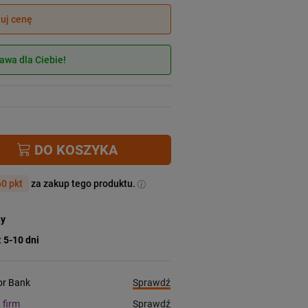
juj cenę
wa dla Ciebie!
DO KOSZYKA
0 pkt
za zakup tego produktu.
ny
:
5-10 dni
Sprawdź
ior Bank
Sprawdź
a firm