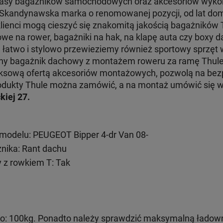
klasy bagażników samochodowych oraz akcesoriów wyko
. Skandynawska marka o renomowanej pozycji, od lat dom
klienci mogą cieszyć się znakomitą jakością bagażników
e na rower, bagażniki na hak, na klapę auta czy boxy d
e łatwo i stylowo przewieziemy również sportowy sprzęt
jny bagażnik dachowy z montażem roweru za ramę Thul
ksową ofertą akcesoriów montażowych, pozwolą na bezp
 produkty Thule można zamówić, a na montaż umówić się
kiej 27.
modelu: PEUGEOT Bipper 4-dr Van 08-
ika: Rant dachu
 z rowkiem T: Tak
: 100kg. Ponadto należy sprawdzić maksymalną ładow