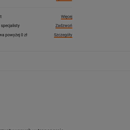
Więcej
t
Zadzwoń
pecjalisty
Szczegóły
a powyżej 0 zł