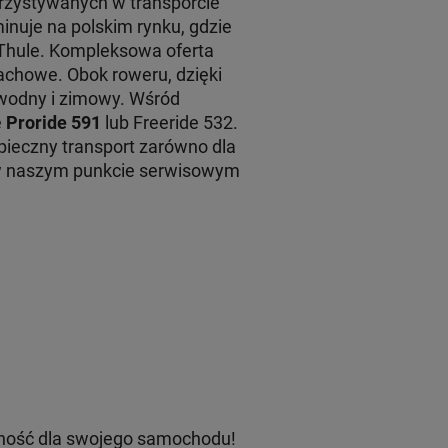
rzystywanych w transporcie
inuje na polskim rynku, gdzie
 Thule. Kompleksowa oferta
achowe. Obok roweru, dzięki
 wodny i zimowy. Wśród
e
Proride 591
lub Freeride 532.
ieczny transport zarówno dla
 w naszym punkcie serwisowym
ność dla swojego samochodu!