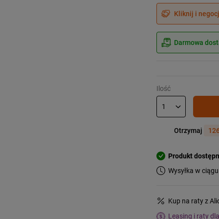
Kliknij i negoc
Darmowa dosta
Ilość
Otrzymaj
126
Produkt dostęp
Wysyłka w ciągu
Kup na raty z Al
Leasing i raty dl