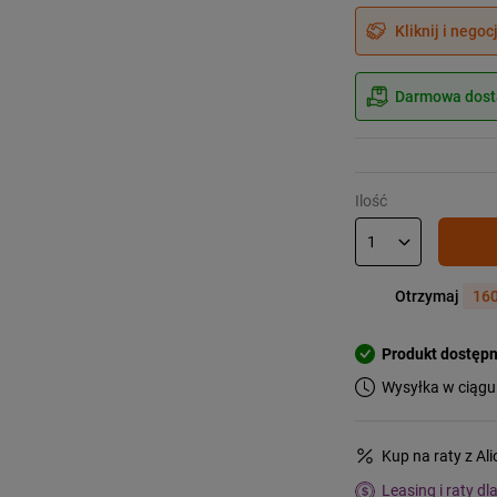
Kliknij i negoc
Darmowa dosta
Ilość
Otrzymaj
160
Produkt dostęp
Wysyłka w ciągu
Kup na raty z Al
Leasing i raty dl