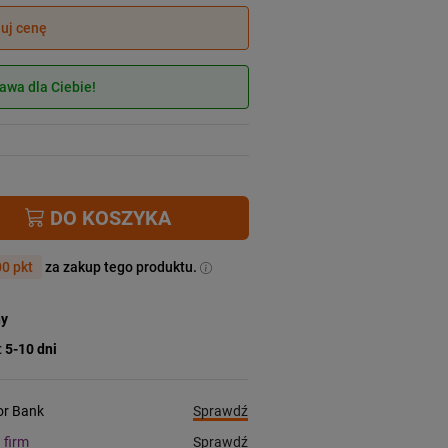
juj cenę
wa dla Ciebie!
DO KOSZYKA
0 pkt
za zakup tego produktu.
ny
:
5-10 dni
Sprawdź
ior Bank
Sprawdź
a firm