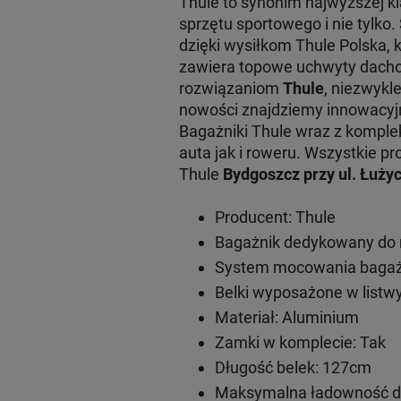
Thule to synonim najwyższej 
sprzętu sportowego i nie tylko
dzięki wysiłkom Thule Polska, 
zawiera topowe uchwyty dachow
rozwiązaniom
Thule
, niezwykl
nowości znajdziemy innowacy
Bagażniki Thule wraz z komple
auta jak i roweru. Wszystkie
Thule
Bydgoszcz przy ul. Łużyc
Producent: Thule
Bagażnik dedykowany do 
System mocowania bagażn
Belki wyposażone w listwy
Materiał: Aluminium
Zamki w komplecie: Tak
Długość belek: 127cm
Maksymalna ładowność do