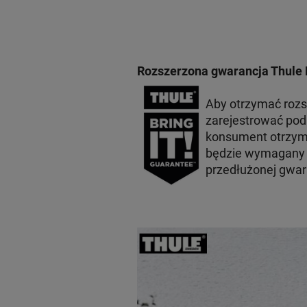
Rozszerzona gwarancja Thule 
Aby otrzymać roz
zarejestrować po
konsument otrzyma
będzie wymagany p
przedłużonej gwar