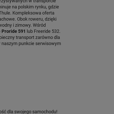
rzystywanych w transporcie
inuje na polskim rynku, gdzie
 Thule. Kompleksowa oferta
achowe. Obok roweru, dzięki
 wodny i zimowy. Wśród
e
Proride 591
lub Freeride 532.
ieczny transport zarówno dla
 w naszym punkcie serwisowym
ość dla swojego samochodu!