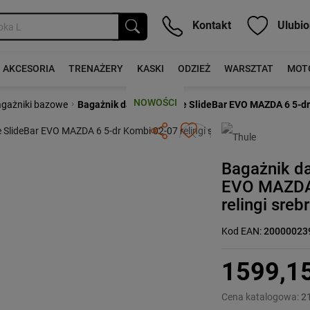
Kontakt
Ulubio
AKCESORIA
TRENAŻERY
KASKI
ODZIEŻ
WARSZTAT
MOT
NOWOŚCI
›
gażniki bazowe
Bagażnik dachowy Thule SlideBar EVO MAZDA 6 5-dr 
Następny
Bagażnik d
EVO MAZDA 
relingi sreb
Kod EAN:
20000023
1599,1
Cena katalogowa:
2