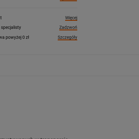
Więcej
t
Zadzwoń
pecjalisty
Szczegóły
a powyżej 0 zł