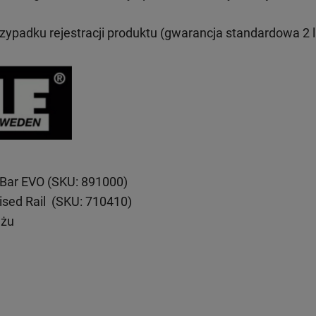
rzypadku rejestracji produktu (gwarancja standardowa 2 l
eBar EVO (SKU: 891000)
ised Rail (SKU: 710410)
ażu