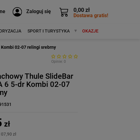
0,00 zł
ne
Zaloguj się
Dostawa gratis!
ORYZACJA
SPORT I TURYSTYKA
MARKI
OKAZJE
Kombi 02-07 relingi srebrny
Opinie: 0
achowy Thule SlideBar
6 5-dr Kombi 02-07
rny
91531
5
zł
107,90 zł