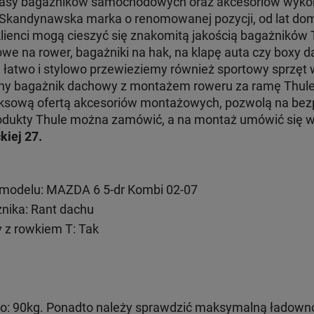
klasy bagażników samochodowych oraz akcesoriów wyko
. Skandynawska marka o renomowanej pozycji, od lat dom
klienci mogą cieszyć się znakomitą jakością bagażników
e na rower, bagażniki na hak, na klapę auta czy boxy d
e łatwo i stylowo przewieziemy również sportowy sprzęt
jny bagażnik dachowy z montażem roweru za ramę Thul
ksową ofertą akcesoriów montażowych, pozwolą na bezp
 produkty Thule można zamówić, a na montaż umówić się
kiej 27.
modelu: MAZDA 6 5-dr Kombi 02-07
ika: Rant dachu
 z rowkiem T: Tak
: 90kg. Ponadto należy sprawdzić maksymalną ładown