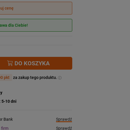
juj cenę
wa dla Ciebie!
DO KOSZYKA
0 pkt
za zakup tego produktu.
ny
:
5-10 dni
Sprawdź
ior Bank
Sprawdź
a firm