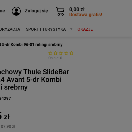
0,00 zł
ne
Zaloguj się
Dostawa gratis!
ORYZACJA
SPORT I TURYSTYKA
MARKI
OKAZJE
5-dr Kombi 96-01 relingi srebrny
Opinie: 0
achowy Thule SlideBar
4 Avant 5-dr Kombi
i srebrny
94297
5
zł
107,90 zł