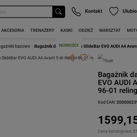
Kontakt
Ulubio
AKCESORIA
TRENAŻERY
KASKI
ODZIEŻ
WARSZTAT
MOT
NOWOŚCI
›
gażniki bazowe
Bagażnik dachowy Thule SlideBar EVO AUDI A4 Avant 
Następny
Bagażnik d
EVO AUDI A
96-01 reling
Kod EAN:
20000023
1599,1
Cena katalogowa:
2