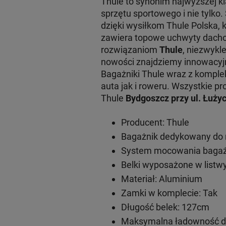
Thule to synonim najwyższej 
sprzętu sportowego i nie tylko
dzięki wysiłkom Thule Polska, 
zawiera topowe uchwyty dachow
rozwiązaniom
Thule
, niezwykl
nowości znajdziemy innowacy
Bagażniki Thule wraz z komple
auta jak i roweru. Wszystkie
Thule
Bydgoszcz przy ul. Łużyc
Producent: Thule
Bagażnik dedykowany do 
System mocowania bagażn
Belki wyposażone w listwy
Materiał: Aluminium
Zamki w komplecie: Tak
Długość belek: 127cm
Maksymalna ładowność do