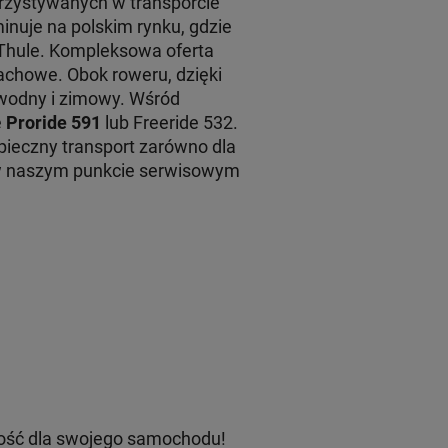
rzystywanych w transporcie
inuje na polskim rynku, gdzie
 Thule. Kompleksowa oferta
achowe. Obok roweru, dzięki
 wodny i zimowy. Wśród
e
Proride 591
lub Freeride 532.
ieczny transport zarówno dla
 w naszym punkcie serwisowym
ość dla swojego samochodu!