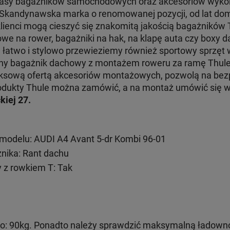
klasy bagażników samochodowych oraz akcesoriów wyko
. Skandynawska marka o renomowanej pozycji, od lat dom
klienci mogą cieszyć się znakomitą jakością bagażników
e na rower, bagażniki na hak, na klapę auta czy boxy d
e łatwo i stylowo przewieziemy również sportowy sprzęt
jny bagażnik dachowy z montażem roweru za ramę Thul
ksową ofertą akcesoriów montażowych, pozwolą na bezp
 produkty Thule można zamówić, a na montaż umówić się
kiej 27.
modelu: AUDI A4 Avant 5-dr Kombi 96-01
ika: Rant dachu
 z rowkiem T: Tak
: 90kg. Ponadto należy sprawdzić maksymalną ładown