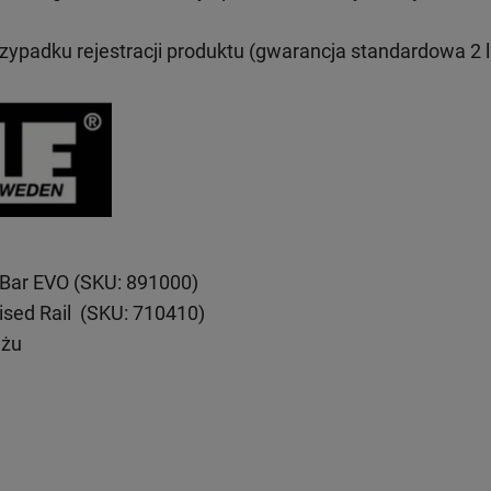
rzypadku rejestracji produktu (gwarancja standardowa 2 l
eBar EVO (SKU: 891000)
ised Rail (SKU: 710410)
ażu