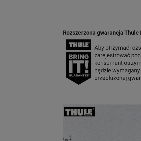
Rozszerzona gwarancja Thule 
Aby otrzymać roz
zarejestrować po
konsument otrzyma
będzie wymagany p
przedłużonej gwar