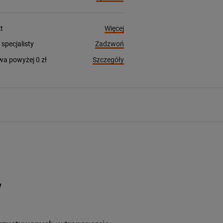
Więcej
t
Zadzwoń
pecjalisty
Szczegóły
a powyżej 0 zł
y