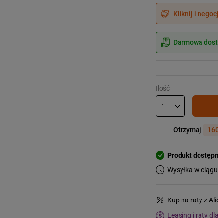
Kliknij i negoc
Darmowa dosta
Ilość
Otrzymaj
160
Produkt dostęp
Wysyłka w ciągu
Kup na raty z Al
Leasing i raty dl