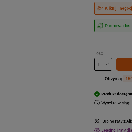
Kliknij i negoc
Darmowa dosta
Ilość
Otrzymaj
160
Produkt dostęp
Wysyłka w ciągu
Kup na raty z Al
Leasing i raty dl