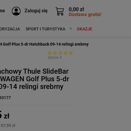
0,00 zł
ne
Zaloguj się
Dostawa gratis!
ORYZACJA
SPORT I TURYSTYKA
MARKI
OKAZJE
olf Plus 5-dr Hatchback 09-14 relingi srebrny
Opinie: 0
achowy Thule SlideBar
AGEN Golf Plus 5-dr
9-14 relingi srebrny
93177
5
zł
107,90 zł