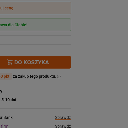
juj cenę
wa dla Ciebie!
DO KOSZYKA
0 pkt
za zakup tego produktu.
ny
:
5-10 dni
Sprawdź
ior Bank
Sprawdź
a firm