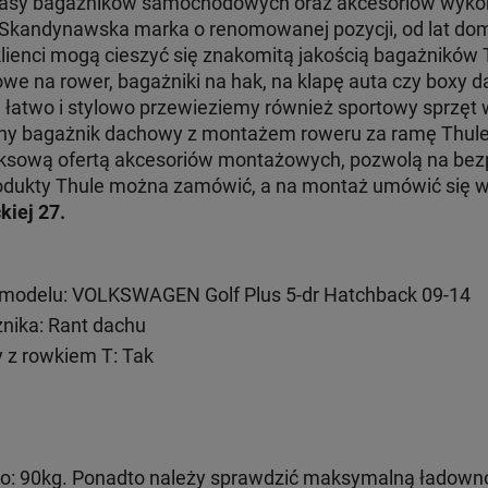
klasy bagażników samochodowych oraz akcesoriów wyko
. Skandynawska marka o renomowanej pozycji, od lat dom
klienci mogą cieszyć się znakomitą jakością bagażników
e na rower, bagażniki na hak, na klapę auta czy boxy d
e łatwo i stylowo przewieziemy również sportowy sprzęt
jny bagażnik dachowy z montażem roweru za ramę Thul
ksową ofertą akcesoriów montażowych, pozwolą na bezp
 produkty Thule można zamówić, a na montaż umówić się
kiej 27.
modelu: VOLKSWAGEN Golf Plus 5-dr Hatchback 09-14
ika: Rant dachu
 z rowkiem T: Tak
: 90kg. Ponadto należy sprawdzić maksymalną ładown