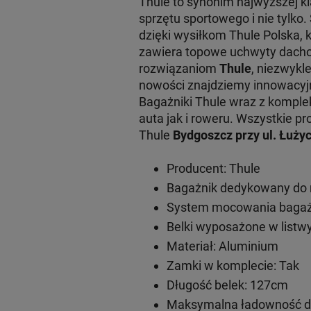
Thule to synonim najwyższej 
sprzętu sportowego i nie tylko
dzięki wysiłkom Thule Polska, 
zawiera topowe uchwyty dachow
rozwiązaniom
Thule
, niezwykl
nowości znajdziemy innowacy
Bagażniki Thule wraz z komple
auta jak i roweru. Wszystkie
Thule
Bydgoszcz przy ul. Łużyc
Producent: Thule
Bagażnik dedykowany do 
System mocowania bagażn
Belki wyposażone w listwy
Materiał: Aluminium
Zamki w komplecie: Tak
Długość belek: 127cm
Maksymalna ładowność do