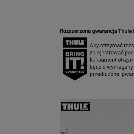
Rozszerzona gwarancja Thule 
Aby otrzymać roz
zarejestrować po
konsument otrzyma
będzie wymagany p
przedłużonej gwar