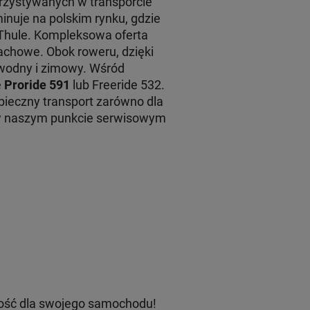
rzystywanych w transporcie
inuje na polskim rynku, gdzie
 Thule. Kompleksowa oferta
achowe. Obok roweru, dzięki
 wodny i zimowy. Wśród
e
Proride 591
lub Freeride 532.
ieczny transport zarówno dla
 w naszym punkcie serwisowym
ość dla swojego samochodu!