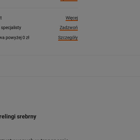
Więcej
t
Zadzwoń
pecjalisty
Szczegóły
a powyżej 0 zł
elingi srebrny