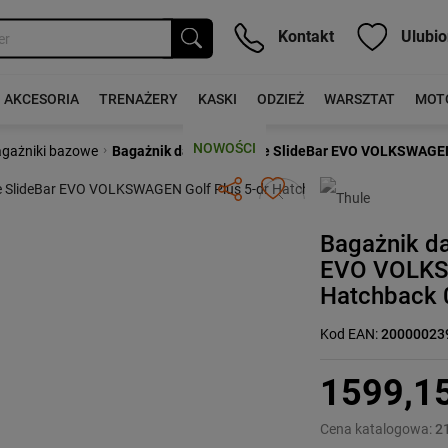
Kontakt
Ulubio
AKCESORIA
TRENAŻERY
KASKI
ODZIEŻ
WARSZTAT
MOT
NOWOŚCI
›
gażniki bazowe
Bagażnik dachowy Thule SlideBar EVO VOLKSWAGEN G
Następny
Bagażnik d
EVO VOLKSW
Hatchback 0
Kod EAN:
20000023
1599,1
Cena katalogowa:
2