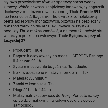
stylowo przewieziemy również sportowy sprzęt wodny i
zimowy. Wśród nowości znajdziemy innowacyjny bagażnik
dachowy z montażem roweru za ramę Thule
Proride 591
lub Freeride 532. Bagażniki Thule wraz z kompleksową
ofertą akcesoriów montażowych, pozwolą na bezpieczny
transport zarówno dla auta jak i roweru. Wszystkie
produkty Thule można zamówić, a na montaż umówić się
w naszym punkcie serwisowym Thule
Bydgoszcz przy ul.
Łużyckiej 27.
Producent: Thule
Bagażnik dedykowany do modelu: CITROËN Berlingo
II 4-dr Van 08-18
System mocowania bagażnika: Rant dachu
Belki wyposażone w listwy z rowkiem T: Tak
Materiał: Aluminium
Zamki w komplecie: Tak
Długość belek: 144cm
Maksymalna ładowność do: 90kg. Ponadto należy
sprawdzić maksymalną ładowność dla swojego
samochodu!